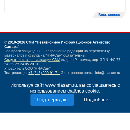
Весь список
©
2010-2026 СМИ
"Независимое Информационное Агентство
Самара"
.
Все права защищены — разрешение редакции на перепечатку
материалов и ссылка на "НИАСам" обязательны.
Свидетельство регистрации СМИ
выдано Роскомнадзор: ЭЛ № ФС 77 -
54259 от 24.05.2013.
Учредитель ООО "НИАСам".
Тел. редакции
+7 (846) 990-91-71.
Электронная почта: info@niasam.ru
Написать письмо
Используя сайт www.niasam.ru, вы соглашаетесь с
Карта сайта
использованием файлов cookie.
Нашли ошибку?
Политика конфиденциальности
Подробнее
Согласие на обработку персональных данных
18+