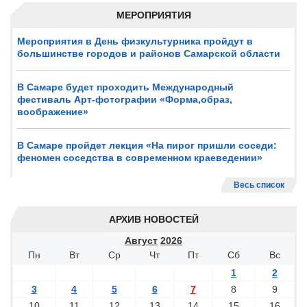
МЕРОПРИЯТИЯ
Мероприятия в День физкультурника пройдут в
большинстве городов и районов Самарской области
В Самаре будет проходить Международный
фестиваль Арт-фотографии «Форма,образ,
воображение»
В Самаре пройдет лекция «На пирог пришли соседи:
феномен соседства в современном краеведении»
Весь список
АРХИВ НОВОСТЕЙ
Август
2026
Пн
Вт
Ср
Чт
Пт
Сб
Вс
1
2
3
4
5
6
7
8
9
10
11
12
13
14
15
16