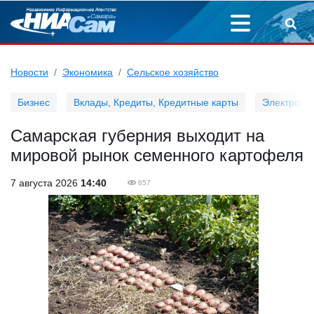
Новости
Экономика
Сельское хозяйство
Бизнес
Вклады, Кредиты, Кредитные карты
Электронн
Самарская губерния выходит на
мировой рынок семенного картофеля
7 августа 2026
14:40
657