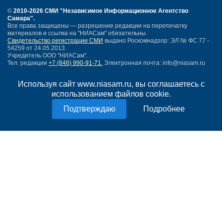
©
2010-2026 СМИ
"Независимое Информационное Агентство
Самара"
.
Все права защищены — разрешение редакции на перепечатку
материалов и ссылка на "НИАСам" обязательны.
Свидетельство регистрации СМИ
выдано Роскомнадзор: ЭЛ № ФС 77 -
54259 от 24.05.2013.
Учредитель ООО "НИАСам".
Тел. редакции
+7 (846) 990-91-71.
Электронная почта: info@niasam.ru
Написать письмо
Используя сайт www.niasam.ru, вы соглашаетесь с
Карта сайта
использованием файлов cookie.
Нашли ошибку?
Политика конфиденциальности
Подробнее
Согласие на обработку персональных данных
18+
НИА Самара - новости Самары сегодня, последние новости Самары
Тольятти и Самарской области
Создание сайта —