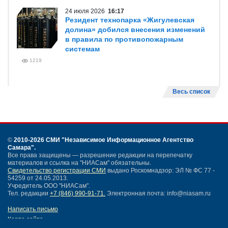
24 июля 2026
16:17
Резидент технопарка «Жигулевская
долина» добился внесения изменений
в правила по противопожарным
системам
1219
Весь список
©
2010-2026 СМИ
"Независимое Информационное Агентство
Самара"
.
Все права защищены — разрешение редакции на перепечатку
материалов и ссылка на "НИАСам" обязательны.
Свидетельство регистрации СМИ
выдано Роскомнадзор: ЭЛ № ФС 77 -
54259 от 24.05.2013.
Учредитель ООО "НИАСам".
Тел. редакции
+7 (846) 990-91-71.
Электронная почта: info@niasam.ru
Написать письмо
Карта сайта