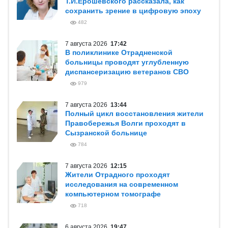
Т.И.Ерошевского рассказала, как
сохранить зрение в цифровую эпоху
482
7 августа 2026
17:42
В поликлинике Отрадненской
больницы проводят углубленную
диспансеризацию ветеранов СВО
979
7 августа 2026
13:44
Полный цикл восстановления жители
Правобережья Волги проходят в
Сызранской больнице
784
7 августа 2026
12:15
Жители Отрадного проходят
исследования на современном
компьютерном томографе
718
6 августа 2026
19:47