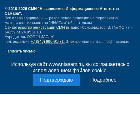
©
2010-2026 СМИ
"Независимое Информационное Агентство
Самара"
.
Все права защищены — разрешение редакции на перепечатку
материалов и ссылка на "НИАСам" обязательны.
Свидетельство регистрации СМИ
выдано Роскомнадзор: ЭЛ № ФС 77 -
54259 от 24.05.2013.
Учредитель ООО "НИАСам".
Тел. редакции
+7 (846) 990-91-71.
Электронная почта: info@niasam.ru
Написать письмо
Карта сайта
Нашли ошибку?
Используя сайт www.niasam.ru, вы соглашаетесь с
Политика конфиденциальности
использованием файлов cookie.
Согласие на обработку персональных данных
Подробнее
18+
НИА Самара - новости Самары сегодня, последние новости Самары
Тольятти и Самарской области
Создание сайта —