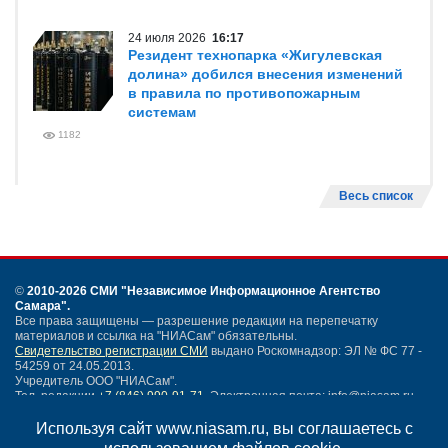
24 июля 2026
16:17
Резидент технопарка «Жигулевская
долина» добился внесения изменений
в правила по противопожарным
системам
1182
Весь список
©
2010-2026 СМИ
"Независимое Информационное Агентство
Самара"
.
Все права защищены — разрешение редакции на перепечатку
материалов и ссылка на "НИАСам" обязательны.
Свидетельство регистрации СМИ
выдано Роскомнадзор: ЭЛ № ФС 77 -
54259 от 24.05.2013.
Учредитель ООО "НИАСам".
Тел. редакции
+7 (846) 990-91-71.
Электронная почта: info@niasam.ru
Написать письмо
Используя сайт www.niasam.ru, вы соглашаетесь с
Карта сайта