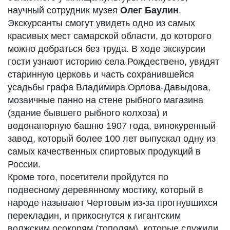
научный сотрудник музея
Олег Баулин
.
Экскурсанты смогут увидеть одно из самых
красивых мест самарской области, до которого
можно добраться без труда. В ходе экскурсии
гости узнают историю села Рождествено, увидят
старинную церковь и часть сохранившейся
усадьбы графа Владимира Орлова-Давыдова,
мозаичные панно на стене рыбного магазина
(здание бывшего рыбного колхоза) и
водонапорную башню 1907 года, винокуренный
завод, который более 100 лет выпускал одну из
самых качественных спиртовых продукций в
России.
Кроме того, посетители пройдутся по
подвесному деревянному мостику, который в
народе называют Чертовым из-за прогнувшихся
перекладин, и прикоснутся к гигантским
волжским осокорям (тополям), которые служили