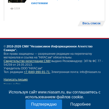
системам
1219
Весь список
©
2010-2026 СМИ
"Независимое Информационное Агентство
Самара"
.
Все права защищены — разрешение редакции на перепечатку
материалов и ссылка на "НИАСам" обязательны.
Свидетельство регистрации СМИ
выдано Роскомнадзор: ЭЛ № ФС 77 -
54259 от 24.05.2013.
Учредитель ООО "НИАСам".
Тел. редакции
+7 (846) 990-91-71.
Электронная почта: info@niasam.ru
Написать письмо
Карта сайта
Нашли ошибку?
Используя сайт www.niasam.ru, вы соглашаетесь с
Политика конфиденциальности
использованием файлов cookie.
Согласие на обработку персональных данных
18+
Подробнее