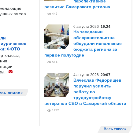
перспективное
развитие Самарского региона
е желающие
душных змеев.
446
6 августа 2026
19:24
На заседании
облправительства
ели
риуроченное
обсудили исполнение
жи: ФОТО
бюджета региона за
первое полугодие
р-классы,
ния,
514
нтации
ры.
4 августа 2026
20:07
Вячеслав Федорищев
поручил усилить
работу по
есь список
трудоустройству
ветеранов СВО в Самарской области
1132
Весь список