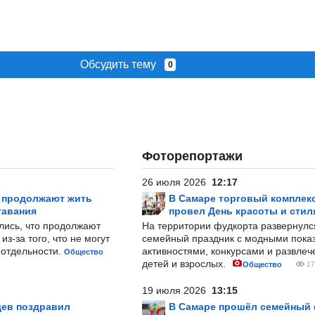
Обсудить тему
0
Фоторепортажи
26 июля 2026
12:17
р продолжают жить
В Самаре торговый комплек
тавания
провел День красоты и стил
лись, что продолжают
На территории фудкорта развернул
з-за того, что не могут
семейный праздник с модными показ
-отдельности.
активностями, конкурсами и развле
Общество
детей и взрослых.
Общество
17
19 июля 2026
13:15
ев поздравил
В Самаре прошёл семейный