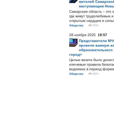
жителей Самарской
наступающим Нов
Самарская область – это 
где живут трудолюбивые и
открытым сердцем и силь
Общество
2650
28 ноября 2025
19:57
Представители МЧ
провели важную вс
образовательного
город»
Целью визита было донес
ключевые правила безопа
водоемах в период форми
Общество
2823