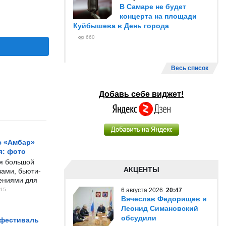
В Самаре не будет
концерта на площади
Куйбышева в День города
660
Весь список
Добавь себе виджет!
с «Амбар»
я: фото
ся большой
АКЦЕНТЫ
ами, бьюти-
чениями для
15
6 августа 2026
20:47
Вячеслав Федорищев и
Леонид Симановский
обсудили
 фестиваль