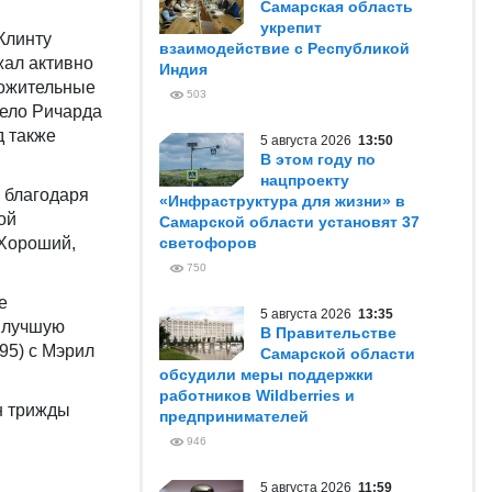
Самарская область
укрепит
Клинту
взаимодействие с Республикой
жал активно
Индия
ложительные
503
Дело Ричарда
д также
5 августа 2026
13:50
В этом году по
нацпроекту
л благодаря
«Инфраструктура для жизни» в
ой
Самарской области установят 37
«Хороший,
светофоров
750
е
5 августа 2026
13:35
 лучшую
В Правительстве
95) с Мэрил
Самарской области
обсудили меры поддержки
работников Wildberries и
н трижды
предпринимателей
946
5 августа 2026
11:59