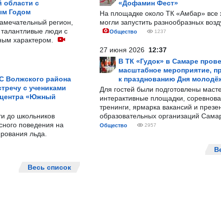
 области с
«Дофамин Фест»
ым Годом
На площадке около ТК «Амбар» вс
замечательный регион,
могли запустить разнообразных воз
 талантливые люди с
Общество
1237
ным характером.
27 июня 2026
12:37
В ТК «Гудок» в Самаре пров
масштабное мероприятие, п
С Волжского района
к празднованию Дня молодё
тречу с учениками
Для гостей были подготовлены масте
 центра «Южный
интерактивные площадки, соревнова
тренинги, ярмарка вакансий и презе
ти до школьников
образовательных организаций Сама
сного поведения на
Общество
2957
рования льда.
В
Весь список