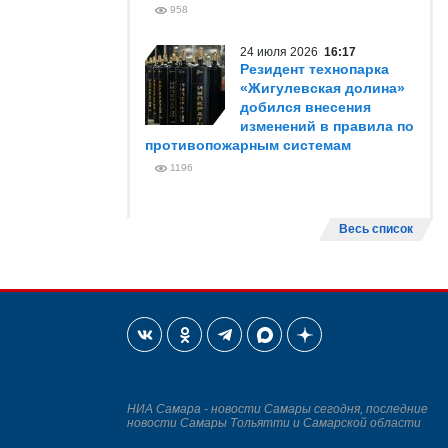
958
24 июля 2026
16:17
Резидент технопарка
«Жигулевская долина»
добился внесения
изменений в правила по
противопожарным системам
1196
Весь список
НИА Самара - новости Самары сегодня, последние
новости Самары Тольятти и Самарской области