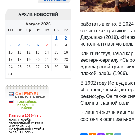
АРХИВ НОВОСТЕЙ
Август
2026
работать в кино. В 20
Пн
Вт
Ср
Чт
Пт
Сб
Вс
отзывы как критиков, т
Джуэлла» (2019), «Нарк
1
2
исполнил главную роль.
3
4
5
6
7
8
9
10
11
12
13
14
15
16
Клинт Иствуд начал кар
17
18
19
20
21
22
23
вестерн‑сериалу «Сыром
«долларовой трилогии»
24
25
26
27
28
29
30
плохой, злой» (1966).
31
В 1992 году Иствуд выс
«Непрощенный», котора
режиссуру. Он также сн
Стрип в главной роли.
В личной жизни Клинт 
состоял в официальном