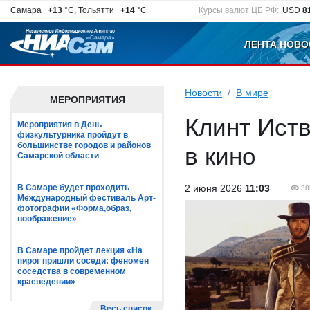
Самара
+13
°C, Тольятти
+14
°C
Курсы валют ЦБ РФ:
USD
8
ЛЕНТА НОВО
Новости
В мире
МЕРОПРИЯТИЯ
Клинт Ист
Мероприятия в День
физкультурника пройдут в
большинстве городов и районов
в кино
Самарской области
В Самаре будет проходить
2 июня 2026
11:03
38
Международный фестиваль Арт-
фотографии «Форма,образ,
воображение»
В Самаре пройдет лекция «На
пирог пришли соседи: феномен
соседства в современном
краеведении»
Весь список