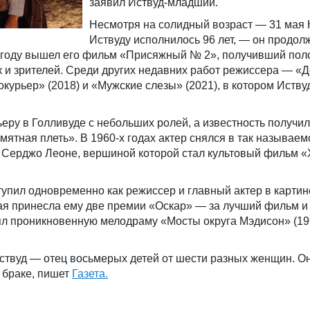
заявил Иствуд‑младший.
Несмотря на солидный возраст — 31 мая 
Иствуду исполнилось 96 лет, — он продол
24 году вышел его фильм «Присяжный № 2», получивший по
ак и зрителей. Среди других недавних работ режиссера — «
окурьер» (2018) и «Мужские слезы» (2021), в котором Иству
ьеру в Голливуде с небольших ролей, а известность получи
ятная плеть». В 1960‑х годах актер снялся в так называем
 Серджо Леоне, вершиной которой стал культовый фильм 
тупил одновременно как режиссер и главный актер в картин
я принесла ему две премии «Оскар» — за лучший фильм и
ял проникновенную мелодраму «Мосты округа Мэдисон» (19
Иствуд — отец восьмерых детей от шести разных женщин. О
 браке, пишет
Газета.