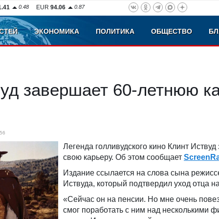
1.41
0.48
EUR
94.06
0.87
СТЕЙ
ЭКОНОМИКА
ПОЛИТИКА
ОБЩЕСТВО
БЛ
вуд завершает 60‑летнюю к
56
Легенда голливудского кино Клинт Иствуд
свою карьеру. Об этом сообщает
ScreenRa
Издание ссылается на слова сына режисс
Иствуда, который подтвердил уход отца н
«Сейчас он на пенсии. Но мне очень повез
смог поработать с ним над несколькими 