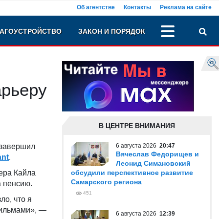
Об агентстве
Контакты
Реклама на сайте
АГОУСТРОЙСТВО
ЗАКОН И ПОРЯДОК
арьеру
В ЦЕНТРЕ ВНИМАНИЯ
 завершил
6 августа 2026
20:47
Вячеслав Федорищев и
nt
.
Леонид Симановский
ера Кайла
обсудили перспективное развитие
Самарского региона
а пенсию.
451
ло, что я
фильмами», —
6 августа 2026
12:39