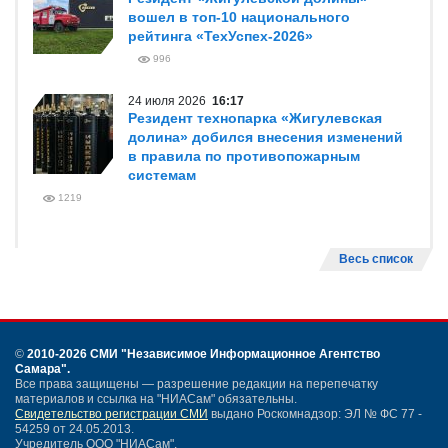
вошел в топ-10 национального
рейтинга «ТехУспех-2026»
996
24 июля 2026
16:17
Резидент технопарка «Жигулевская
долина» добился внесения изменений
в правила по противопожарным
системам
1219
Весь список
©
2010-2026 СМИ
"Независимое Информационное Агентство
Самара"
.
Все права защищены — разрешение редакции на перепечатку
материалов и ссылка на "НИАСам" обязательны.
Свидетельство регистрации СМИ
выдано Роскомнадзор: ЭЛ № ФС 77 -
54259 от 24.05.2013.
Учредитель ООО "НИАСам".