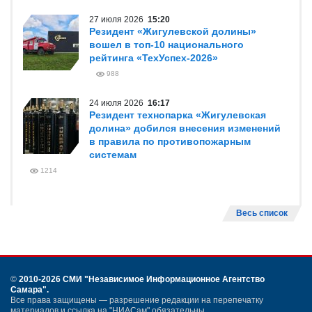
27 июля 2026
15:20
Резидент «Жигулевской долины»
вошел в топ-10 национального
рейтинга «ТехУспех-2026»
988
24 июля 2026
16:17
Резидент технопарка «Жигулевская
долина» добился внесения изменений
в правила по противопожарным
системам
1214
Весь список
©
2010-2026 СМИ
"Независимое Информационное Агентство
Самара"
.
Все права защищены — разрешение редакции на перепечатку
материалов и ссылка на "НИАСам" обязательны.