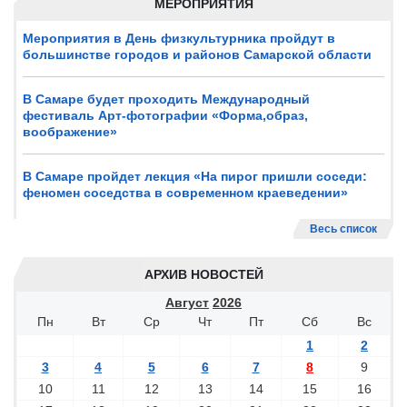
МЕРОПРИЯТИЯ
Мероприятия в День физкультурника пройдут в
большинстве городов и районов Самарской области
В Самаре будет проходить Международный
фестиваль Арт-фотографии «Форма,образ,
воображение»
В Самаре пройдет лекция «На пирог пришли соседи:
феномен соседства в современном краеведении»
Весь список
АРХИВ НОВОСТЕЙ
Август
2026
Пн
Вт
Ср
Чт
Пт
Сб
Вс
1
2
3
4
5
6
7
8
9
10
11
12
13
14
15
16