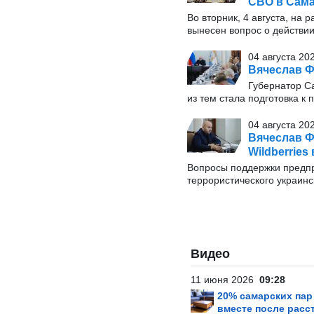
СВО в Сама
Во вторник, 4 августа, на
вынесен вопрос о действи
04 августа 20
Вячеслав Ф
Губернатор С
из тем стала подготовка к
04 августа 20
Вячеслав Ф
Wildberries
Вопросы поддержки предпр
террористического украинс
Видео
11 июня 2026
09:28
20% самарских па
вместе после расс