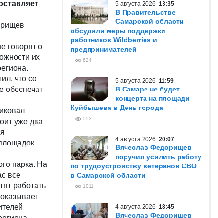
оставляет
5 августа 2026
13:35
В Правительстве
Самарской области
орищев
обсудили меры поддержки
работников Wildberries и
е говорят о
предпринимателей
ожности их
624
региона.
ил, что со
5 августа 2026
11:59
е обеспечат
В Самаре не будет
концерта на площади
Куйбышева в День города
тиковал
553
оит уже два
ля
4 августа 2026
20:07
 площадок
Вячеслав Федорищев
поручил усилить работу
го парка. На
по трудоустройству ветеранов СВО
ас все
в Самарской области
тят работать
1011
показывает
ителей
4 августа 2026
18:45
Вячеслав Федорищев
региона.