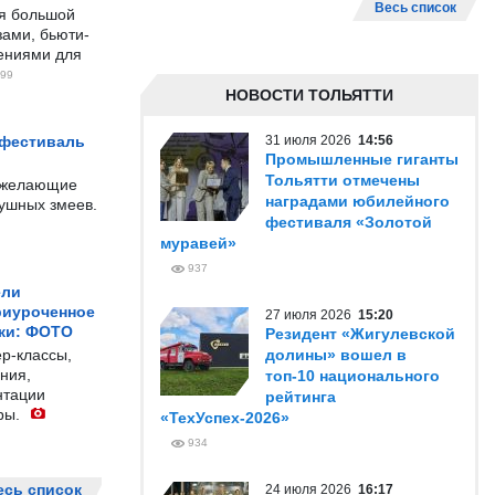
Весь список
ся большой
ами, бьюти-
чениями для
99
НОВОСТИ ТОЛЬЯТТИ
 фестиваль
31 июля 2026
14:56
Промышленные гиганты
Тольятти отмечены
е желающие
наградами юбилейного
душных змеев.
фестиваля «Золотой
муравей»
937
ели
риуроченное
27 июля 2026
15:20
жи: ФОТО
Резидент «Жигулевской
р-классы,
долины» вошел в
ния,
топ-10 национального
нтации
рейтинга
ры.
«ТехУспех-2026»
934
есь список
24 июля 2026
16:17