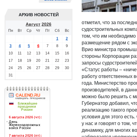
АРХИВ НОВОСТЕЙ
отметил, что за послед
Август
2026
судостроительных компа
Пн
Вт
Ср
Чт
Пт
Сб
Вс
том, что им необходим
1
2
размещение рядом с эк
3
4
5
6
7
8
9
Врио министра промышле
10
11
12
13
14
15
16
стороны Корпорации раз
17
18
19
20
21
22
23
запросы судостроителей
24
25
26
27
28
29
30
«Статус работы – «ничег
31
работу ответственных в
года. Министерство пр
производителей, в данн
можно было решить с м
Губернатор добавил, чт
реализацию такого прое
условия для этого есть.
у нас и говорят о том, 
динамику, для многих в
наблюдается увеличени