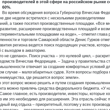
производителей в этой сфере на российском рынке с
60%.
Во время обсуждения вопроса Губернатор Вячеслав Фед
ние две недели встретился с несколькими руководителями
ний, а также посетил производственные площадки. «Все мн
о развитие, расширение производственных площадей и возм
спериментальными площадками на воде», – отметил глава 
нности и торговли Самарской области Денис Гурков отмет
вития региона ведется поиск подходящих участков, которы
 с выходом в акваторию.
о не сделано». Поиск участка – это нулевой цикл, – раскри
едомств Вячеслав Федорищев. – Задача у правительства ст
омышленности отвечает за создание комфортных условий д
ом случае – малогабаритных судов. Хотя вопросы подбора
инимущества, где решается вопрос земли».
о этот вопрос можно решить и путем создания промышленно
кта можно привлечь средства федерального бюджета. «У н
 Самое главное, есть производители, инвесторы, которые хо
что им это необходимо для расширения. Эта отрасль сейчас 
одный вид отдыха – приоритетный, поэтому у всех производ
е продаж», – предложил механизм решения вопроса глава 