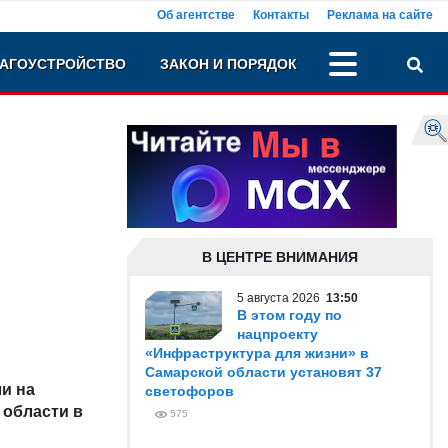
Об агентстве
Контакты
Реклама на сайте
АГОУСТРОЙСТВО
ЗАКОН И ПОРЯДОК
В ЦЕНТРЕ ВНИМАНИЯ
5 августа 2026
13:50
В этом году по
нацпроекту
«Инфраструктура для жизни» в
Самарской области установят 37
и на
светофоров
 области в
575