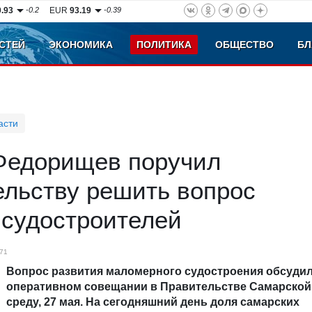
0.93
-0.2
EUR
93.19
-0.39
СТЕЙ
ЭКОНОМИКА
ПОЛИТИКА
ОБЩЕСТВО
БЛ
асти
Федорищев поручил
ельству решить вопрос
 судостроителей
71
Вопрос развития маломерного судостроения обсудил
оперативном совещании в Правительстве Самарской
среду, 27 мая. На сегодняшний день доля самарских