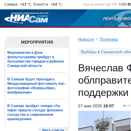
Самара
+13
°C, Тольятти
+14
°C
Курсы валют ЦБ РФ:
USD
8
ЛЕНТА НОВО
Новости
Политика
МЕРОПРИЯТИЯ
Выборы в Самарской обл
Мероприятия в День
физкультурника пройдут в
большинстве городов и районов
Вячеслав 
Самарской области
облправит
В Самаре будет проходить
Международный фестиваль Арт-
фотографии «Форма,образ,
поддержки
воображение»
27 мая 2026
18:07
В Самаре пройдет лекция «На
20
пирог пришли соседи: феномен
соседства в современном
краеведении»
Весь список