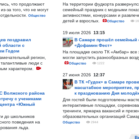
лись, что продолжают
На территории фудкорта развернул
з-за того, что не могут
семейный праздник с модными показ
-отдельности.
активностями, конкурсами и развле
Общество
детей и взрослых.
Общество
16
19 июля 2026
13:15
ев поздравил
В Самаре прошёл семейный
 области с
«Дофамин Фест»
ым Годом
На площадке около ТК «Амбар» вс
замечательный регион,
могли запустить разнообразных воз
 талантливые люди с
Общество
1222
ным характером.
27 июня 2026
12:37
В ТК «Гудок» в Самаре пров
масштабное мероприятие, п
С Волжского района
к празднованию Дня молодё
тречу с учениками
Для гостей были подготовлены масте
 центра «Южный
интерактивные площадки, соревнова
тренинги, ярмарка вакансий и презе
ти до школьников
образовательных организаций Сама
сного поведения на
Общество
2944
рования льда.
В