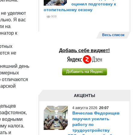
оценил подготовку к
отопительному сезону
 не уделяют
909
льно. Я вас
ти на
натор к
Весь список
ортных
Добавь себе виджет!
ются не
дняшний день
ломерных
о отличаются
марской
АКЦЕНТЫ
дельцев
4 августа 2026
20:07
трафстоянок,
Вячеслав Федорищев
поручил усилить
ие водными
работу по
му налога.
трудоустройству
ать и