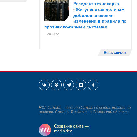
Резидент технопарка
«Жигулевская долина»
добился внесения
изменений в правила по
противопожарным системам
1172
Весь список
НИА Самара - новости Самары сегодня, последние
новости Самары Тольятти и Самарской области
Создание сайта —
mediaidea