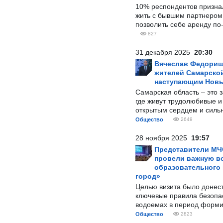
10% респондентов призна
жить с бывшим партнером и
позволить себе аренду по
827
31 декабря 2025
20:30
Вячеслав Федорищ
жителей Самарской
наступающим Нов
Самарская область – это 
где живут трудолюбивые и
открытым сердцем и силь
Общество
2649
28 ноября 2025
19:57
Представители МЧ
провели важную вс
образовательного
город»
Целью визита было донес
ключевые правила безопа
водоемах в период форми
Общество
2823