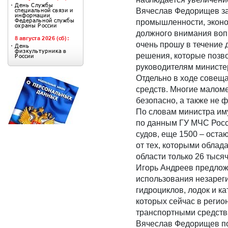
Вячеслав Федорищев за
промышленности, эконом
должного внимания воп
очень прошу в течение 
решения, которые позво
руководителям министе
Отдельно в ходе совеща
средств. Многие маломе
безопасно, а также не 
По словам министра им
по данным ГУ МЧС Росс
судов, еще 1500 – оста
от тех, которыми обла
области только 26 тыся
Игорь Андреев предлож
использования незареги
гидроциклов, лодок и к
которых сейчас в регио
транспортными средств
Вячеслав Федорищев по