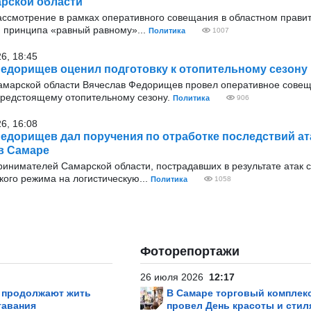
рской области
 рассмотрение в рамках оперативного совещания в областном прави
и принципа «равный равному»...
Политика
1007
26, 18:45
едорищев оценил подготовку к отопительному сезону
амарской области Вячеслав Федорищев провел оперативное сове
 предстоящему отопительному сезону.
Политика
906
26, 16:08
едорищев дал поручения по отработке последствий ат
 в Самаре
инимателей Самарской области, пострадавших в результате атак 
кого режима на логистическую...
Политика
1058
Фоторепортажи
26 июля 2026
12:17
р продолжают жить
В Самаре торговый комплек
тавания
провел День красоты и стил