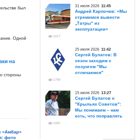
31 июля 2026
11:45
тельстве был
Андрей Карпочев: «Мы
стремимся вывести
„Татры“ из
эксплуатации»
1017
щание. Одной
25 июля 2026
11:42
Сергей Булатов: В
сезон заходим с
аки на
лозунгом "Мы
отличаемся"
со стороны
1790
15 июля 2026
13:27
Сергей Булатов о
"Крыльях Советов":
Мы понимаем – нам
есть, что поправлять
1981
с «Амбар»
я: фото