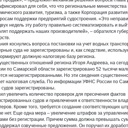
фиксировал для себя, что что региональные министерства
ического развития, туризма, а также Корпорация развития
росам поддержки предприятий судостроения. «Это неправи
двух недель эту работу правильно систематизировать и вый
лят поддержать наших производителей», – обратился губер
рств.
ния коснулись вопроса постановки на учет водных трансп
рные суда не зарегистрированы и, как следствие, использу
формируют должную налоговую базу региона.
ущественных отношений региона Игоря Андреева, на сего
ии по Самарской области зарегистрировано 52 тысячи ма
ются незарегистрированными. Но эти сведения существенн
дает налоговая служба. По информации УФНС России по Са
ч судов зарегистрированы.
ил увеличить количество проверок для пресечения фактов
стрированных судов и привлечения к ответственности вла
атеров. Кроме того, требуется создание соответствующих ш
не нет. Еще одна мера – увеличение штрафов за управлен
ами без регистрации. Причем сумма должна превышать сум
ддержал озвученные предложения. Он поручил их доработ