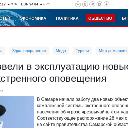
2.17
0.76
EUR
94.84
0.78
СТЕЙ
ЭКОНОМИКА
ПОЛИТИКА
ОБЩЕСТВО
БЛ
ра
Здравоохранение
Мода
Туризм
Мир домашних
ввели в эксплуатацию новы
кстренного оповещения
54
В Самаре начали работу два новых объек
комплексной системы экстренного опове
населения об угрозе чрезвычайных ситуац
Соответствующее распоряжение 28 мая о
на сайте правительства Самарской област