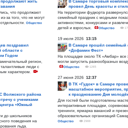
р продолжают жить
В Самаре торговый комплек
тавания
провел День красоты и стил
лись, что продолжают
На территории фудкорта развернул
з-за того, что не могут
семейный праздник с модными показ
-отдельности.
активностями, конкурсами и развле
Общество
детей и взрослых.
Общество
17
19 июля 2026
13:15
ев поздравил
В Самаре прошёл семейный
 области с
«Дофамин Фест»
ым Годом
На площадке около ТК «Амбар» вс
замечательный регион,
могли запустить разнообразных воз
 талантливые люди с
Общество
1265
ным характером.
27 июня 2026
12:37
В ТК «Гудок» в Самаре пров
масштабное мероприятие, п
С Волжского района
к празднованию Дня молодё
тречу с учениками
Для гостей были подготовлены масте
 центра «Южный
интерактивные площадки, соревнова
тренинги, ярмарка вакансий и презе
ти до школьников
образовательных организаций Сама
сного поведения на
Общество
2988
рования льда.