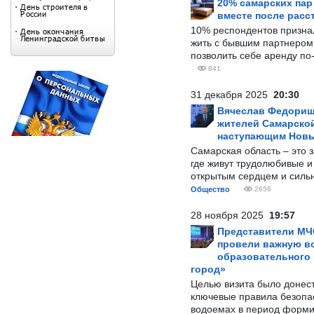
20% самарских па
вместе после расс
10% респондентов призна
жить с бывшим партнером и
позволить себе аренду по
841
31 декабря 2025
20:30
Вячеслав Федорищ
жителей Самарской
наступающим Нов
Самарская область – это 
где живут трудолюбивые и
открытым сердцем и силь
Общество
2656
28 ноября 2025
19:57
Представители МЧ
провели важную вс
образовательного
город»
Целью визита было донес
ключевые правила безопа
водоемах в период форми