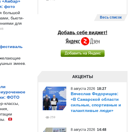
с «Амбар»
я: фото
ся большой
Весь список
ами, бьюти-
чениями для
46
Добавь себе виджет!
 фестиваль
е желающие
душных змеев.
АКЦЕНТЫ
ели
8 августа 2026
18:27
риуроченное
Вячеслав Федорищев:
жи: ФОТО
«В Самарской области
р-классы,
сильные, спортивные и
ния,
талантливые люди»
нтации
259
ры.
8 августа 2026
14:48