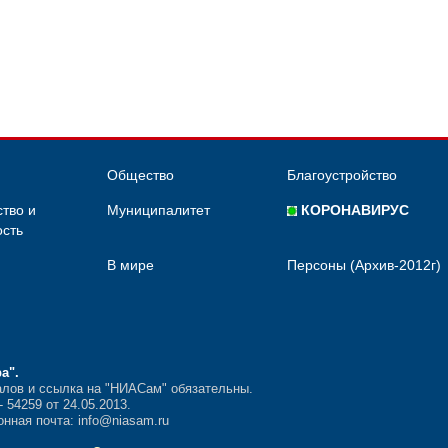
Общество
Благоустройство
тво и
Муниципалитет
КОРОНАВИРУС
сть
В мире
Персоны (Архив-2012г)
ра"
.
лов и ссылка на "НИАСам" обязательны.
54259 от 24.05.2013.
нная почта: info@niasam.ru