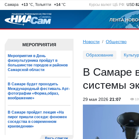
Самара
+13
°C, Тольятти
+14
°C
Курсы валют ЦБ РФ:
USD
8
ЛЕНТА НОВО
Новости
Общество
МЕРОПРИЯТИЯ
Образование
Культу
Мероприятия в День
физкультурника пройдут в
большинстве городов и районов
В Самаре 
Самарской области
системы э
В Самаре будет проходить
Международный фестиваль Арт-
фотографии «Форма,образ,
воображение»
29 мая 2026
21:07
13
В Самаре пройдет лекция «На
пирог пришли соседи: феномен
соседства в современном
краеведении»
Весь список