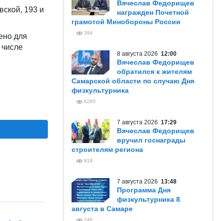
Вячеслав Федорищев
ской, 193 и
награжден Почетной
грамотой Минобороны России
394
ено для
 числе
8 августа 2026
12:00
Вячеслав Федорищев
обратился к жителям
Самарской области по случаю Дня
физкультурника
6265
7 августа 2026
17:29
Вячеслав Федорищев
вручил госнаграды
строителям региона
918
7 августа 2026
13:48
Программа Дня
физкультурника 8
августа в Самаре
748