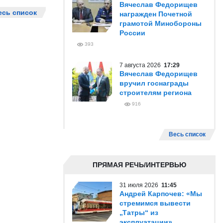
Вячеслав Федорищев
есь список
награжден Почетной
грамотой Минобороны
России
393
7 августа 2026
17:29
Вячеслав Федорищев
вручил госнаграды
строителям региона
916
Весь список
ПРЯМАЯ РЕЧЬ/ИНТЕРВЬЮ
31 июля 2026
11:45
Андрей Карпочев: «Мы
стремимся вывести
„Татры“ из
эксплуатации»