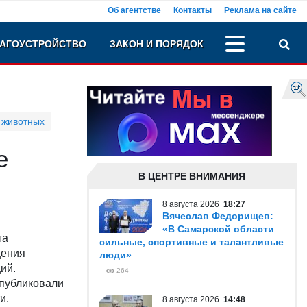
Об агентстве
Контакты
Реклама на сайте
АГОУСТРОЙСТВО
ЗАКОН И ПОРЯДОК
 животных
е
В ЦЕНТРЕ ВНИМАНИЯ
8 августа 2026
18:27
Вячеслав Федорищев:
«В Самарской области
та
сильные, спортивные и талантливые
щения
люди»
ий.
264
публиковали
и.
8 августа 2026
14:48