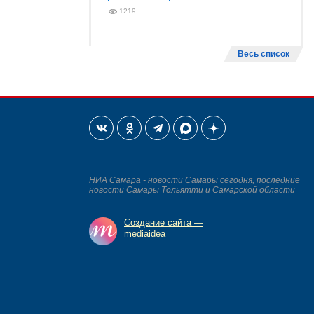
1219
Весь список
НИА Самара - новости Самары сегодня, последние
новости Самары Тольятти и Самарской области
Создание сайта —
mediaidea