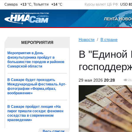
Самара
+13
°C, Тольятти
+14
°C
Курсы валют ЦБ РФ:
USD
8
ЛЕНТА НОВО
Новости
В стране
МЕРОПРИЯТИЯ
В "Единой 
Мероприятия в День
физкультурника пройдут в
большинстве городов и районов
господдер
Самарской области
В Самаре будет проходить
29 мая 2026
20:28
21
Международный фестиваль Арт-
фотографии «Форма,образ,
воображение»
В Самаре пройдет лекция «На
пирог пришли соседи: феномен
соседства в современном
краеведении»
Весь список