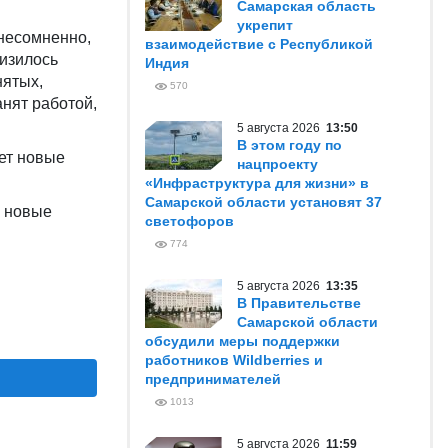
Самарская область
укрепит
 несомненно,
взаимодействие с Республикой
низилось
Индия
нятых,
570
нят работой,
5 августа 2026
13:50
В этом году по
ет новые
нацпроекту
«Инфраструктура для жизни» в
Самарской области установят 37
я новые
светофоров
774
5 августа 2026
13:35
В Правительстве
Самарской области
обсудили меры поддержки
работников Wildberries и
предпринимателей
1013
5 августа 2026
11:59