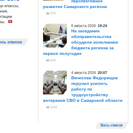
перспективное
р-классы,
развитие Самарского региона
ния,
570
нтации
ры.
6 августа 2026
19:24
На заседании
облправительства
есь список
обсудили исполнение
бюджета региона за
первое полугодие
632
4 августа 2026
20:07
Вячеслав Федорищев
поручил усилить
работу по
трудоустройству
ветеранов СВО в Самарской области
1162
Весь список