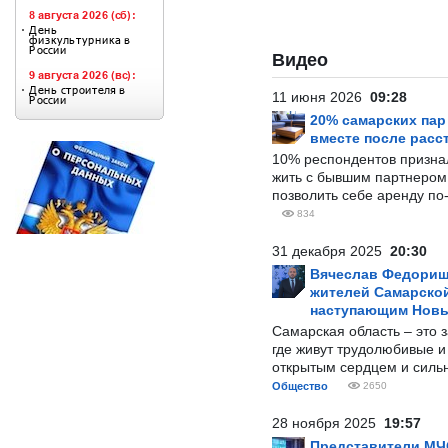
Видео
11 июня 2026
09:28
20% самарских па
вместе после расс
10% респондентов призна
жить с бывшим партнером и
позволить себе аренду по
834
31 декабря 2025
20:30
Вячеслав Федорищ
жителей Самарской
наступающим Нов
Самарская область – это 
где живут трудолюбивые и
открытым сердцем и силь
Общество
2650
28 ноября 2025
19:57
Представители МЧ