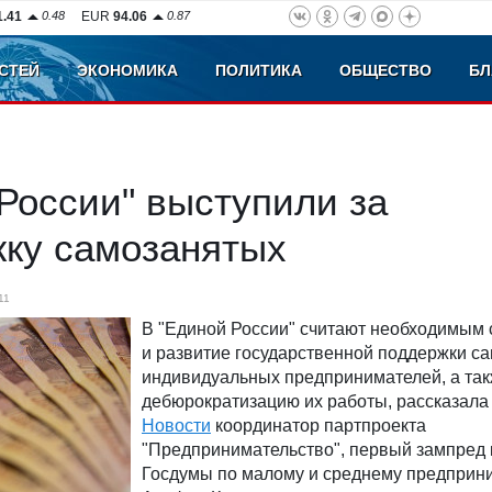
1.41
0.48
EUR
94.06
0.87
СТЕЙ
ЭКОНОМИКА
ПОЛИТИКА
ОБЩЕСТВО
БЛ
России" выступили за
жку самозанятых
11
В "Единой России" считают необходимым
и развитие государственной поддержки с
индивидуальных предпринимателей, а та
дебюрократизацию их работы, рассказал
Новости
координатор партпроекта
"Предпринимательство", первый зампред 
Госдумы по малому и среднему предприн