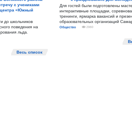
тречу с учениками
Для гостей были подготовлены масте
 центра «Южный
интерактивные площадки, соревнова
тренинги, ярмарка вакансий и презе
ти до школьников
образовательных организаций Сама
сного поведения на
Общество
2960
рования льда.
В
Весь список