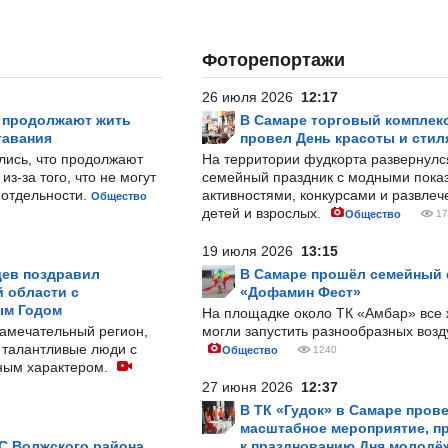
Фоторепортажи
26 июля 2026
12:17
р продолжают жить
В Самаре торговый комплек
тавания
провел День красоты и стил
лись, что продолжают
На территории фудкорта развернул
з-за того, что не могут
семейный праздник с модными показ
-отдельности.
активностями, конкурсами и развле
Общество
детей и взрослых.
Общество
17
19 июля 2026
13:15
ев поздравил
В Самаре прошёл семейный
 области с
«Дофамин Фест»
ым Годом
На площадке около ТК «Амбар» вс
замечательный регион,
могли запустить разнообразных воз
 талантливые люди с
Общество
1240
ным характером.
27 июня 2026
12:37
В ТК «Гудок» в Самаре пров
масштабное мероприятие, п
С Волжского района
к празднованию Дня молодё