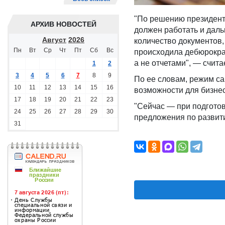
"По решению президент
АРХИВ НОВОСТЕЙ
должен работать и даль
Август
2026
количество документов
Пн
Вт
Ср
Чт
Пт
Сб
Вс
происходила дебюрокра
а не отчетами", — счита
1
2
3
4
5
6
7
8
9
По ее словам, режим са
10
11
12
13
14
15
16
возможности для бизнес
17
18
19
20
21
22
23
"Сейчас — при подгото
24
25
26
27
28
29
30
предложения по развит
31