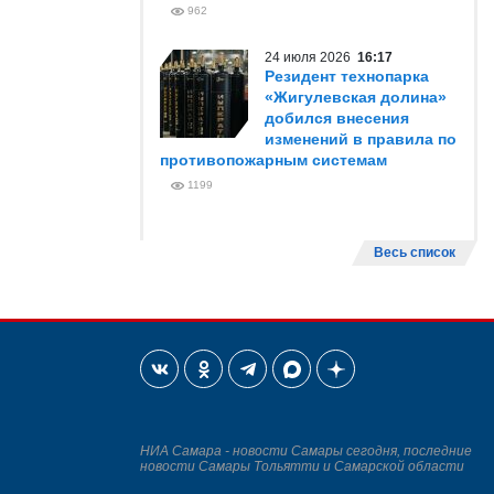
962
24 июля 2026
16:17
Резидент технопарка
«Жигулевская долина»
добился внесения
изменений в правила по
противопожарным системам
1199
Весь список
НИА Самара - новости Самары сегодня, последние
новости Самары Тольятти и Самарской области