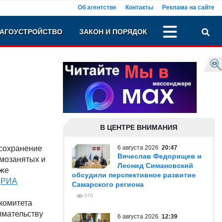
Об агентстве
Контакты
Реклама на сайте
АГОУСТРОЙСТВО
ЗАКОН И ПОРЯДОК
В ЦЕНТРЕ ВНИМАНИЯ
 сохранение
6 августа 2026
20:47
Вячеслав Федорищев и
амозанятых и
Леонид Симановский
кже
обсудили перспективное развитие
а
РИА
Самарского региона
570
комитета
имательству
6 августа 2026
12:39