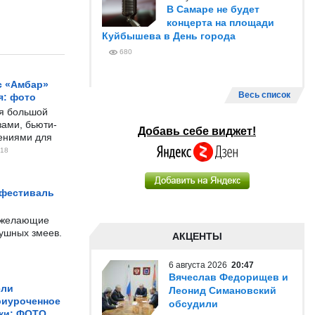
В Самаре не будет
концерта на площади
Куйбышева в День города
680
с «Амбар»
Весь список
я: фото
ся большой
ами, бьюти-
Добавь себе виджет!
чениями для
18
 фестиваль
е желающие
душных змеев.
АКЦЕНТЫ
6 августа 2026
20:47
Вячеслав Федорищев и
ели
Леонид Симановский
риуроченное
обсудили
жи: ФОТО