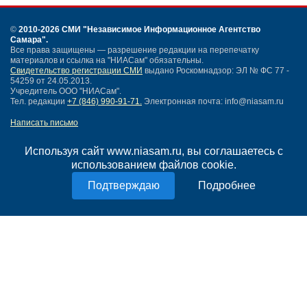
©
2010-2026 СМИ
"Независимое Информационное Агентство
Самара"
.
Все права защищены — разрешение редакции на перепечатку
материалов и ссылка на "НИАСам" обязательны.
Свидетельство регистрации СМИ
выдано Роскомнадзор: ЭЛ № ФС 77 -
54259 от 24.05.2013.
Учредитель ООО "НИАСам".
Тел. редакции
+7 (846) 990-91-71.
Электронная почта: info@niasam.ru
Написать письмо
Карта сайта
Нашли ошибку?
Используя сайт www.niasam.ru, вы соглашаетесь с
Политика конфиденциальности
использованием файлов cookie.
Согласие на обработку персональных данных
Подробнее
18+
НИА Самара - новости Самары сегодня, последние новости Самары
Тольятти и Самарской области