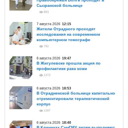
Правобережья Волги проходят в
Сызранской больнице
883
7 августа 2026
12:15
Жители Отрадного проходят
исследования на современном
компьютерном томографе
792
6 августа 2026
19:47
В Жигулевске прошла акция по
профилактике рака кожи
1273
6 августа 2026
18:53
В Отрадненской больнице капитально
отремонтировали терапевтический
корпус
1267
6 августа 2026
18:40
В Клиниках СамГМУ детям выполняют