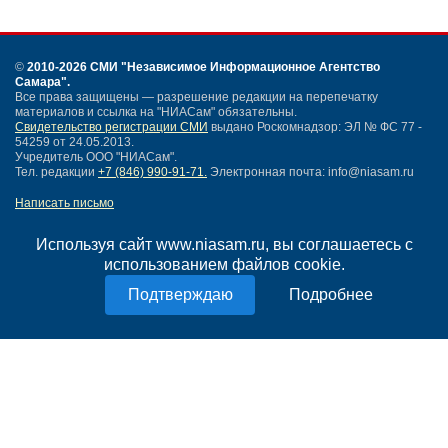
©
2010-2026 СМИ
"Независимое Информационное Агентство
Самара"
.
Все права защищены — разрешение редакции на перепечатку
материалов и ссылка на "НИАСам" обязательны.
Свидетельство регистрации СМИ
выдано Роскомнадзор: ЭЛ № ФС 77 -
54259 от 24.05.2013.
Учредитель ООО "НИАСам".
Тел. редакции
+7 (846) 990-91-71.
Электронная почта: info@niasam.ru
Написать письмо
Карта сайта
Нашли ошибку?
Используя сайт www.niasam.ru, вы соглашаетесь с
Политика конфиденциальности
использованием файлов cookie.
Согласие на обработку персональных данных
Подробнее
18+
НИА Самара - новости Самары сегодня, последние новости Самары
Тольятти и Самарской области