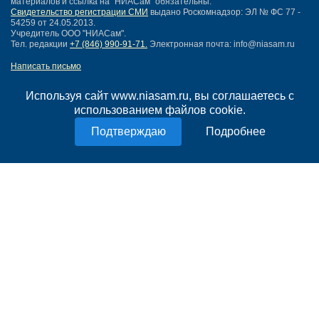
материалов и ссылка на "НИАСам" обязательны.
Свидетельство регистрации СМИ
выдано Роскомнадзор: ЭЛ № ФС 77 -
54259 от 24.05.2013.
Учредитель ООО "НИАСам".
Тел. редакции
+7 (846) 990-91-71.
Электронная почта: info@niasam.ru
Написать письмо
Карта сайта
Нашли ошибку?
Используя сайт www.niasam.ru, вы соглашаетесь с
Политика конфиденциальности
использованием файлов cookie.
Согласие на обработку персональных данных
Подробнее
18+
НИА Самара - новости Самары сегодня, последние новости Самары
Тольятти и Самарской области
Создание сайта —
mediaidea