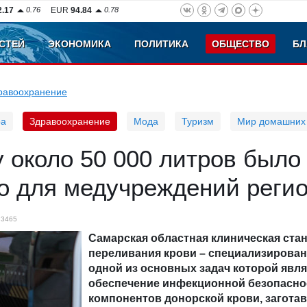
2.17
0.76
EUR
94.84
0.78
СТЕЙ
ЭКОНОМИКА
ПОЛИТИКА
ОБЩЕСТВО
БЛ
равоохранение
ра
Здравоохранение
Мода
Туризм
Мир домашних
у около 50 000 литров было
о для медучреждений реги
3465
Самарская областная клиническая ста
переливания крови – специализирован
одной из основных задач которой явля
обеспечение инфекционной безопасно
компонентов донорской крови, загот