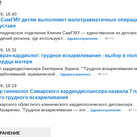
е
26, 18:40
 СамГМУ детям выполняют малотравматичные операц
уставе
опедическое отделение Клиник СамГМУ — единственное из детских
ений региона, где используют...
Здравоохранение
991
26, 16:31
врач-кардиолог: грудное вскармливание - выбор в пол
ердца матери
о кардиодиспансера Екатерина Зорина: ""Грудное вскармливание 
 заболеваний, ишемической...
Здравоохранение
930
26, 18:19
р гинеколог Самарского кардиодиспансера назвала 7 
о грудного вскармливания
арского областного клинического кардиологического диспансера
азаренко: "Грудное вскармливание — это...
Здравоохранение
13
РАНЕНИЕ