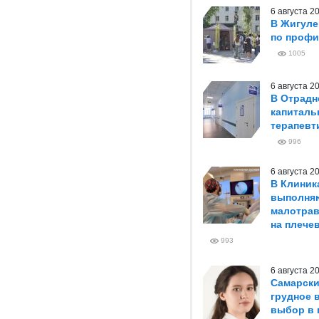
6 августа 
В Жигуле
по профи
1005
6 августа 
В Отрадн
капиталь
терапевт
996
6 августа 
В Клиник
выполня
малотрав
на плече
993
6 августа 
Самарски
грудное 
выбор в 