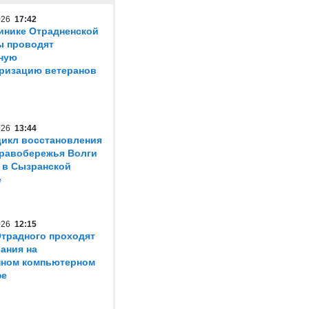
2026
17:42
инике Отрадненской
ы проводят
ную
ризацию ветеранов
2026
13:44
икл восстановления
равобережья Волги
 в Сызранской
е
2026
12:15
традного проходят
ания на
нном компьютерном
фе