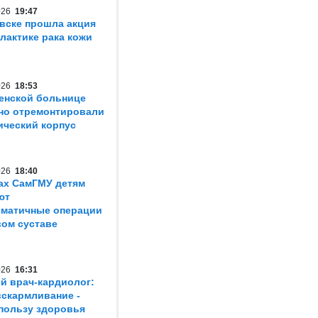
2026
19:47
вске прошла акция
лактике рака кожи
2026
18:53
енской больнице
но отремонтировали
ический корпус
2026
18:40
ах СамГМУ детям
ют
матичные операции
вом суставе
2026
16:31
й врач-кардиолог:
вскармливание -
пользу здоровья