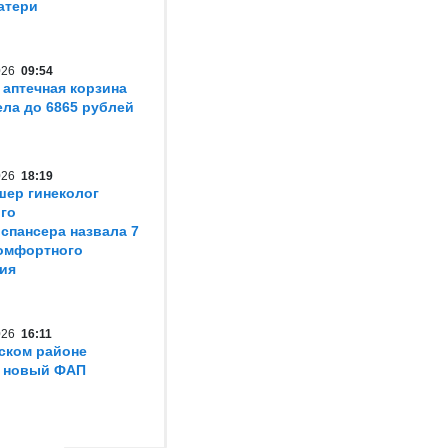
атери
2026
09:54
 аптечная корзина
ла до 6865 рублей
2026
18:19
шер гинеколог
го
спансера назвала 7
омфортного
ия
2026
16:11
ском районе
т новый ФАП