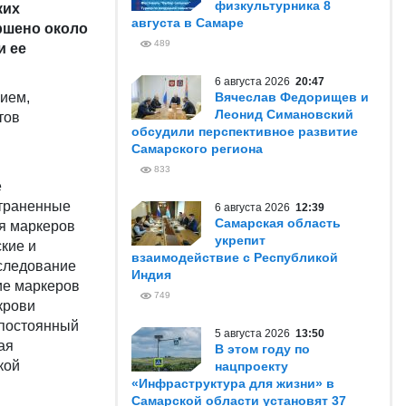
физкультурника 8
ких
августа в Самаре
ершено около
489
и ее
6 августа 2026
20:47
ием,
Вячеслав Федорищев и
Леонид Симановский
тов
обсудили перспективное развитие
Самарского региона
833
е
страненные
6 августа 2026
12:39
Самарская область
ия маркеров
укрепит
кие и
взаимодействие с Республикой
бследование
Индия
ие маркеров
749
крови
 постоянный
5 августа 2026
13:50
ая
В этом году по
кой
нацпроекту
«Инфраструктура для жизни» в
Самарской области установят 37