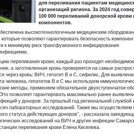
для переливания пациентам медицинс
организаций региона. За 2024 год сов
100 000 переливаний донорской крови 
компонентов.
обеспечена высокотехнологичным медицинским оборудован
, которые позволяют гарантировать безопасность компонен
сти к минимуму риск трансфузионного инфицирования
инфекциями.
нцию переливания крови, каждый раз проходит необходимо
ние, а заготовленная кровь проверяется на самые распро
 через кровь: ВИЧ, гепатит В и С, сифилис. Для выявлен
а человека, гепатитов В и С мы используем иммунологичес
ские методы, применяем обязательное двухступенчатое о
. Это позволяет гарантировать максимально ранее выявлен
фекций у доноров. За прошлый год региональной службой 
ысяч лабораторных исследований. Также мы осуществляем
ого статуса действующих доноров", - рассказала заведующ
гических исследований на ВИЧ и другие инфекции Самарс
станции переливания крови Елена Киселева.