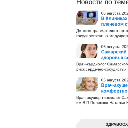
Новости по тем
06 августа 20
В Клиниках
плечевом с
Детское травматолого-орт
государственных медучрежд
06 августа 20
Самарский 
здоровья с
Врач-кардиолог Самарског
риск сердечно-сосудистых
05 августа 20
Врач-акуше
комфортног
Врач-акушер-гинеколог Сам
им.В.П.Полякова Наталья Н
ЗДРАВООХ