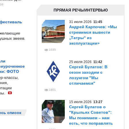
06
ПРЯМАЯ РЕЧЬ/ИНТЕРВЬЮ
 фестиваль
31 июля 2026
11:45
Андрей Карпочев: «Мы
стремимся вывести
е желающие
„Татры“ из
душных змеев.
эксплуатации»
1035
ели
25 июля 2026
11:42
риуроченное
Сергей Булатов: В
жи: ФОТО
сезон заходим с
р-классы,
лозунгом "Мы
ния,
отличаемся"
нтации
1801
ры.
15 июля 2026
13:27
Сергей Булатов о
"Крыльях Советов":
есь список
Мы понимаем – нам
есть, что поправлять