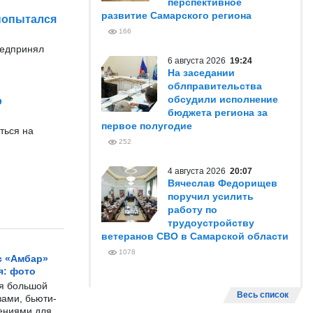
перспективное
развитие Самарского региона
попытался
166
редпринял
6 августа 2026
19:24
На заседании
облправительства
обсудили исполнение
о
бюджета региона за
первое полугодие
ться на
252
4 августа 2026
20:07
Вячеслав Федорищев
поручил усилить
работу по
трудоустройству
ветеранов СВО в Самарской области
1078
с «Амбар»
я: фото
ся большой
Весь список
ами, бьюти-
чениями для