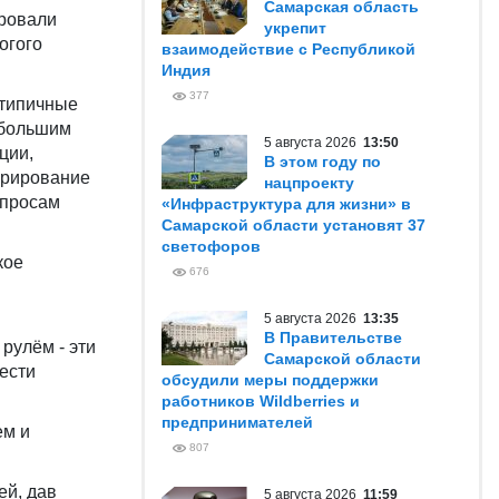
Самарская область
ировали
укрепит
огого
взаимодействие с Республикой
Индия
377
 типичные
ебольшим
5 августа 2026
13:50
ции,
В этом году по
орирование
нацпроекту
опросам
«Инфраструктура для жизни» в
Самарской области установят 37
светофоров
кое
676
5 августа 2026
13:35
В Правительстве
рулём - эти
Самарской области
ести
обсудили меры поддержки
работников Wildberries и
предпринимателей
ем и
807
ей, дав
5 августа 2026
11:59