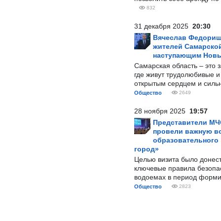
832
31 декабря 2025
20:30
Вячеслав Федорищ
жителей Самарской
наступающим Нов
Самарская область – это 
где живут трудолюбивые и
открытым сердцем и силь
Общество
2649
28 ноября 2025
19:57
Представители МЧ
провели важную вс
образовательного
город»
Целью визита было донес
ключевые правила безопа
водоемах в период форми
Общество
2823