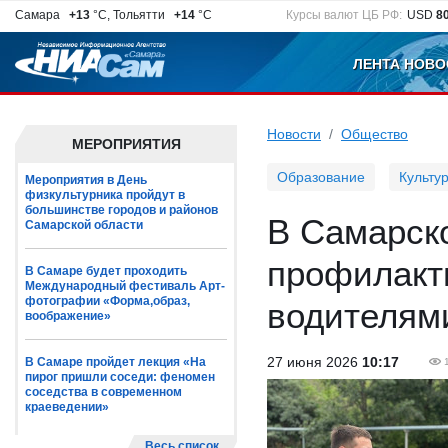
Самара
+13
°C, Тольятти
+14
°C
Курсы валют ЦБ РФ:
USD
8
ЛЕНТА НОВО
Новости
Общество
МЕРОПРИЯТИЯ
Образование
Культу
Мероприятия в День
физкультурника пройдут в
большинстве городов и районов
В Самарск
Самарской области
профилакт
В Самаре будет проходить
Международный фестиваль Арт-
фотографии «Форма,образ,
водителям
воображение»
27 июня 2026
10:17
В Самаре пройдет лекция «На
пирог пришли соседи: феномен
соседства в современном
краеведении»
Весь список