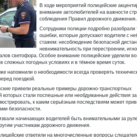
В ходе мероприятий полицейские акцент
внимание автолюбителей на важности стр
соблюдения Правил дорожного движения.
Сотрудники полиции подробно разобрали
ошибки, которые допускают водители с н
стажем: несоблюдение безопасной дистан
невнимательность при перестроении, игн
налов светофора. Особое внимание полицейские уделили в
в сложных погодных условиях и в тёмное время суток.
кже напомнили о необходимости всегда проверять техничес
еред поездкой.
йские привели реальные примеры дорожно‑транспортных
 которых стали поспешные или необдуманные действия за 
люстрировать, к каким серьёзным последствиям может прив
ми безопасности.
извали начинающих водителей быть внимательными за рул
ругим участникам дорожного движения.
олицейские ответили на многочисленные вопросы слушател