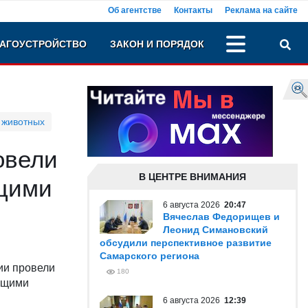
Об агентстве
Контакты
Реклама на сайте
АГОУСТРОЙСТВО
ЗАКОН И ПОРЯДОК
 животных
овели
В ЦЕНТРЕ ВНИМАНИЯ
щими
6 августа 2026
20:47
Вячеслав Федорищев и
Леонид Симановский
обсудили перспективное развитие
Самарского региона
ии провели
180
ющими
6 августа 2026
12:39