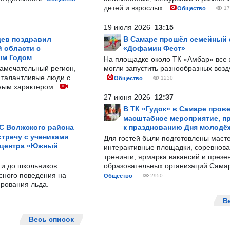
детей и взрослых.
Общество
17
19 июля 2026
13:15
ев поздравил
В Самаре прошёл семейный
 области с
«Дофамин Фест»
ым Годом
На площадке около ТК «Амбар» вс
замечательный регион,
могли запустить разнообразных воз
 талантливые люди с
Общество
1230
ным характером.
27 июня 2026
12:37
В ТК «Гудок» в Самаре пров
масштабное мероприятие, п
С Волжского района
к празднованию Дня молодё
тречу с учениками
Для гостей были подготовлены масте
 центра «Южный
интерактивные площадки, соревнова
тренинги, ярмарка вакансий и презе
ти до школьников
образовательных организаций Сама
сного поведения на
Общество
2950
рования льда.
В
Весь список