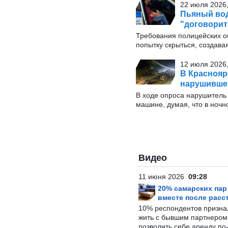
22 июля 2026,
Пьяный вод
"договорит
Требования полицейских о
попытку скрыться, создавая
12 июля 2026,
В Краснояр
нарушивше
В ходе опроса нарушитель 
машине, думая, что в ночн
Видео
11 июня 2026
09:28
20% самарских па
вместе после расс
10% респондентов призна
жить с бывшим партнером и
позволить себе аренду по