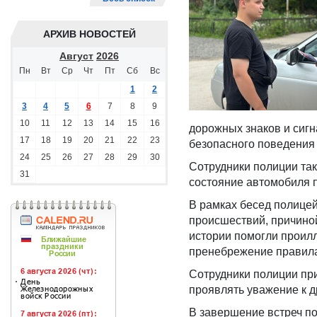
АРХИВ НОВОСТЕЙ
Август
2026
Пн
Вт
Ср
Чт
Пт
Сб
Вс
1
2
3
4
5
6
7
8
9
10
11
12
13
14
15
16
дорожных знаков и сиг
17
18
19
20
21
22
23
безопасного поведения 
24
25
26
27
28
29
30
Сотрудники полиции та
31
состояние автомобиля п
В рамках бесед полице
происшествий, причиной
истории помогли проил
пренебрежение правила
Сотрудники полиции пр
проявлять уважение к д
В завершение встреч п