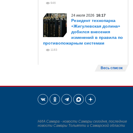
946
24 июля 2026
16:17
Резидент технопарка
«Жигулевская долина»
добился внесения
изменений в правила по
противопожарным системам
1183
Весь список
НИА Самара - новости Самары сегодня, последние
новости Самары Тольятти и Самарской области