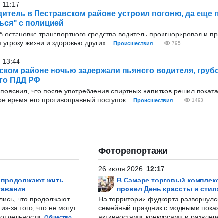
 11:17
итель в Пестравском районе устроил погоню, да еще 
ься" с полицией
б остановке транспортного средства водитель проигнорировал и п
 угрозу жизни и здоровью других...
Происшествия
795
 13:44
ском районе ночью задержали пьяного водителя, груб
го ПДД РФ
пояснил, что после употребления спиртных напитков решил поката
ое время его противоправный поступок...
Происшествия
1493
Фоторепортажи
26 июля 2026
12:17
р продолжают жить
В Самаре торговый комплек
тавания
провел День красоты и стил
лись, что продолжают
На территории фудкорта развернул
з-за того, что не могут
семейный праздник с модными показ
-отдельности.
активностями, конкурсами и развле
Общество