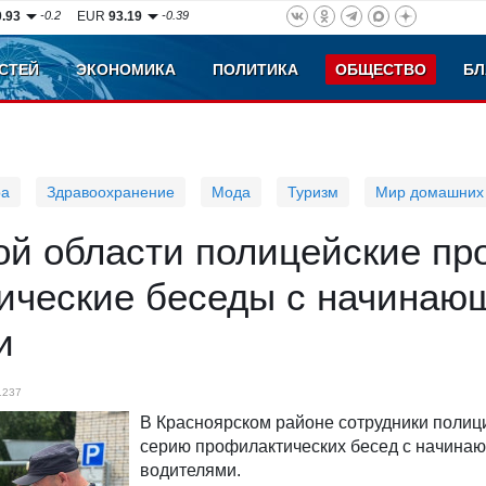
0.93
-0.2
EUR
93.19
-0.39
СТЕЙ
ЭКОНОМИКА
ПОЛИТИКА
ОБЩЕСТВО
БЛ
ра
Здравоохранение
Мода
Туризм
Мир домашних
ой области полицейские пр
ические беседы с начинаю
и
1237
В Красноярском районе сотрудники полиц
серию профилактических бесед с начина
водителями.