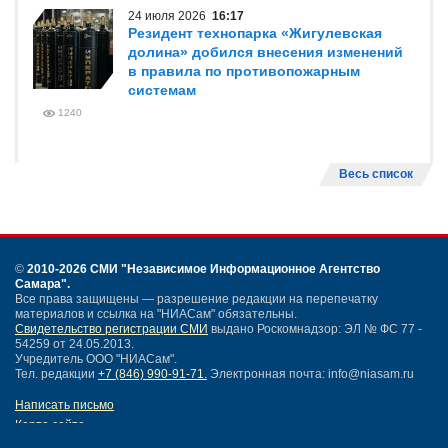
24 июля 2026
16:17
Резидент технопарка «Жигулевская
долина» добился внесения изменений
в правила по противопожарным
системам
1240
Весь список
©
2010-2026 СМИ
"Независимое Информационное Агентство
Самара"
.
Все права защищены — разрешение редакции на перепечатку
материалов и ссылка на "НИАСам" обязательны.
Свидетельство регистрации СМИ
выдано Роскомнадзор: ЭЛ № ФС 77 -
54259 от 24.05.2013.
Учредитель ООО "НИАСам".
Тел. редакции
+7 (846) 990-91-71.
Электронная почта: info@niasam.ru
Написать письмо
Карта сайта
Нашли ошибку?