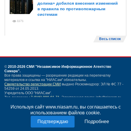
долина» добился внесения изменений
в правила по противопожарным
системам
1171
Весь список
©
2010-2026 СМИ
"Независимое Информационное Агентство
Самара"
.
Все права защищены — разрешение редакции на перепечатку
материалов и ссылка на "НИАСам" обязательны.
Свидетельство регистрации СМИ
выдано Роскомнадзор: ЭЛ № ФС 77 -
54259 от 24.05.2013.
Учредитель ООО "НИАСам".
Тел. редакции
+7 (846) 990-91-71.
Электронная почта: info@niasam.ru
Написать письмо
Используя сайт www.niasam.ru, вы соглашаетесь с
Карта сайта
использованием файлов cookie.
Нашли ошибку?
Подробнее
Политика конфиденциальности
Согласие на обработку персональных данных