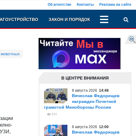
Об агентстве
Контакты
Реклама на сайте
АГОУСТРОЙСТВО
ЗАКОН И ПОРЯДОК
 животных
В ЦЕНТРЕ ВНИМАНИЯ
8 августа 2026
14:48
Вячеслав Федорищев
награжден Почетной
грамотой Минобороны России
241
изации
елно-
8 августа 2026
12:00
 УЗИ,
Вячеслав Федорищев