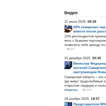
Видео
11 июня 2026
09:28
20% самарских па
вместе после расс
10% респондентов призна
жить с бывшим партнером и
позволить себе аренду по
837
31 декабря 2025
20:30
Вячеслав Федорищ
жителей Самарской
наступающим Нов
Самарская область – это 
где живут трудолюбивые и
открытым сердцем и силь
Общество
2655
28 ноября 2025
19:57
Представители МЧ