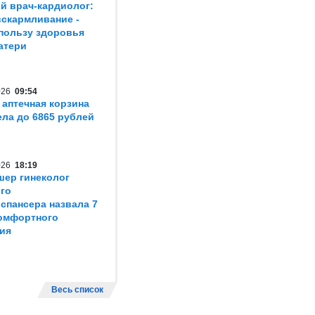
й врач-кардиолог:
вскармливание -
пользу здоровья
атери
2026
09:54
 аптечная корзина
ла до 6865 рублей
2026
18:19
шер гинеколог
го
спансера назвала 7
омфортного
ия
Весь список