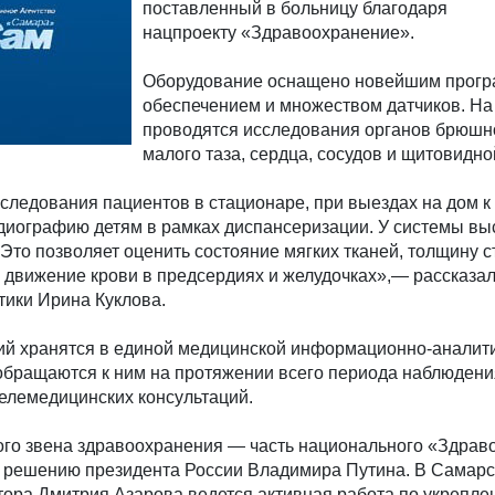
поставленный в больницу благодаря
нацпроекту «Здравоохранение».
Оборудование оснащено новейшим прог
обеспечением и множеством датчиков. На
проводятся исследования органов брюшн
малого таза, сердца, сосудов и щитовидно
следования пациентов в стационаре, при выездах на дом к
диографию детям в рамках диспансеризации. У системы вы
 Это позволяет оценить состояние мягких тканей, толщину с
 движение крови в предсердиях и желудочках»,— рассказал
тики Ирина Куклова.
ий хранятся в единой медицинской информационно-аналит
обращаются к ним на протяжении всего периода наблюдения
елемедицинских консультаций.
го звена здравоохранения — часть национального «Здрав
о решению президента России Владимира Путина. В Самарс
тора Дмитрия Азарова ведется активная работа по укрепл