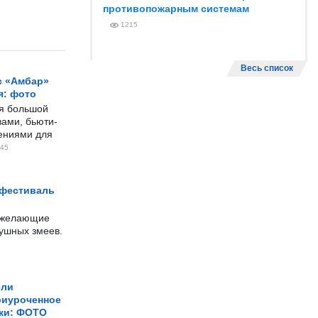
противопожарным системам
1215
Весь список
с «Амбар»
я: фото
ся большой
ами, бьюти-
чениями для
45
 фестиваль
е желающие
душных змеев.
ели
риуроченное
жи: ФОТО