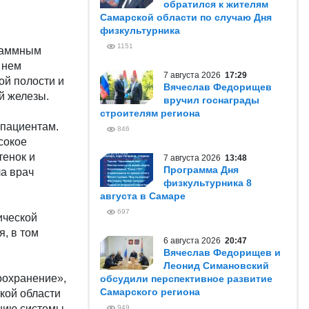
обратился к жителям
Самарской области по случаю Дня
физкультурника
1151
раммным
 нем
7 августа 2026
17:29
ой полости и
Вячеслав Федорищев
й железы.
вручил госнаграды
строителям региона
 пациентам.
846
сокое
тенок и
7 августа 2026
13:48
Программа Дня
а врач
физкультурника 8
августа в Самаре
697
ической
, в том
6 августа 2026
20:47
Вячеслав Федорищев и
Леонид Симановский
оохранение»,
обсудили перспективное развитие
Самарского региона
кой области
ению системы
949