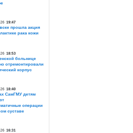
фе
2026
19:47
вске прошла акция
лактике рака кожи
2026
18:53
енской больнице
но отремонтировали
ический корпус
2026
18:40
ах СамГМУ детям
ют
матичные операции
вом суставе
2026
16:31