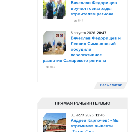
Вячеслав Федорищев
вручил госнаграды
строителям региона
844
6 августа 2026
20:47
Вячеслав Федорищев и
Леонид Симановский
обсудили
перспективное
развитие Самарского региона
947
Весь список
ПРЯМАЯ РЕЧЬ/ИНТЕРВЬЮ
31 июля 2026
11:45
Андрей Карпочев: «Мы
стремимся вывести
„Татры“ из