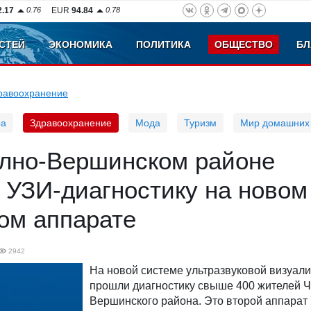
2.17
0.76
EUR
94.84
0.78
СТЕЙ
ЭКОНОМИКА
ПОЛИТИКА
ОБЩЕСТВО
БЛ
равоохранение
ра
Здравоохранение
Мода
Туризм
Мир домашних
елно-Вершинском районе
 УЗИ-диагностику на новом
ом аппарате
2942
На новой системе ультразвуковой визуал
прошли диагностику свыше 400 жителей Ч
Вершинского района. Это второй аппарат