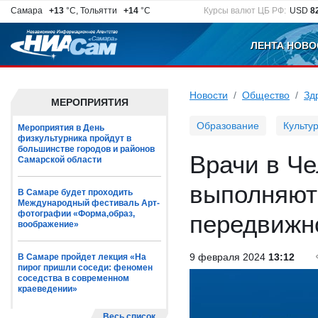
Самара
+13
°C, Тольятти
+14
°C
Курсы валют ЦБ РФ:
USD
8
ЛЕНТА НОВО
Новости
Общество
Зд
МЕРОПРИЯТИЯ
Образование
Культу
Мероприятия в День
физкультурника пройдут в
большинстве городов и районов
Врачи в Ч
Самарской области
выполняют
В Самаре будет проходить
Международный фестиваль Арт-
фотографии «Форма,образ,
передвижн
воображение»
9 февраля 2024
13:12
В Самаре пройдет лекция «На
пирог пришли соседи: феномен
соседства в современном
краеведении»
Весь список