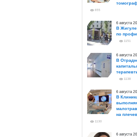
томогра
655
6 августа 
В Жигуле
по профи
1151
6 августа 
В Отрадн
капиталь
терапевт
1138
6 августа 
В Клиник
выполня
малотрав
на плече
1130
6 августа 