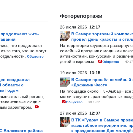
Фоторепортажи
26 июля 2026
12:17
р продолжают жить
В Самаре торговый комплек
тавания
провел День красоты и стил
лись, что продолжают
На территории фудкорта развернул
з-за того, что не могут
семейный праздник с модными показ
-отдельности.
активностями, конкурсами и развле
Общество
детей и взрослых.
Общество
17
19 июля 2026
13:15
ев поздравил
В Самаре прошёл семейный
 области с
«Дофамин Фест»
ым Годом
На площадке около ТК «Амбар» вс
замечательный регион,
могли запустить разнообразных воз
 талантливые люди с
Общество
1262
ным характером.
27 июня 2026
12:37
В ТК «Гудок» в Самаре пров
масштабное мероприятие, п
С Волжского района
к празднованию Дня молодё