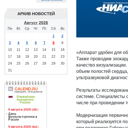
АРХИВ НОВОСТЕЙ
Август
2026
Пн
Вт
Ср
Чт
Пт
Сб
Вс
1
2
3
4
5
6
7
8
9
10
11
12
13
14
15
16
«Аппарат удобен для об
17
18
19
20
21
22
23
Также проводим эхокар
24
25
26
27
28
29
30
качество визуализации.
31
объем полостей сердца,
ультразвуковой диагнос
Результаты исследован
системе. Специалисты 
числе при проведении т
Модернизация первично
который реализуется п
при поддержке Губерна