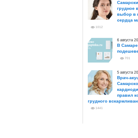
Самарски
грудное 
выбор в 
сердца м
1012
6 августа 
В Самаре
подешеве
701
5 августа 
Врач-аку
Самарско
кардиоди
правил к
грудного вскармливан
1441