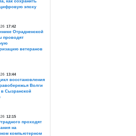
ла, как сохранить
 цифровую эпоху
2026
17:42
инике Отрадненской
ы проводят
ную
ризацию ветеранов
2026
13:44
икл восстановления
равобережья Волги
 в Сызранской
е
2026
12:15
традного проходят
ания на
нном компьютерном