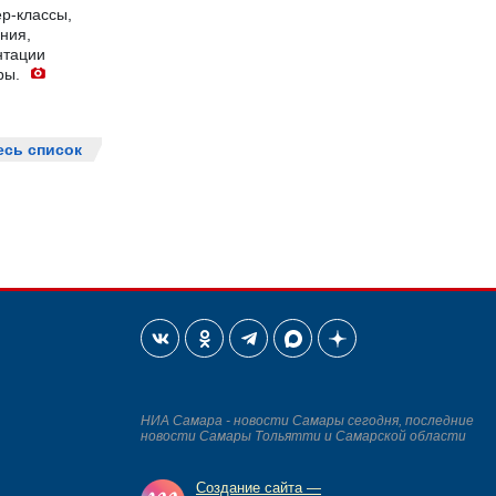
р-классы,
ния,
нтации
ры.
есь список
НИА Самара - новости Самары сегодня, последние
новости Самары Тольятти и Самарской области
Создание сайта —