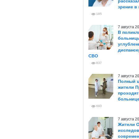
рассказа
зрение в
185
7 августа 
В поликл
больниц
углублен
диспансе
СВО
837
7 августа 
Полный ц
жители П
проходят
больниц
693
7 августа 
Жители О
исследов
совреме