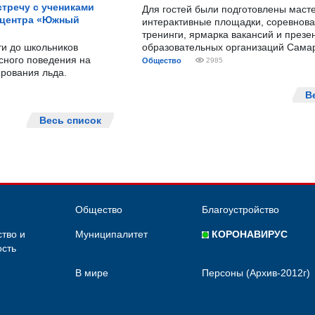
тречу с учениками
Для гостей были подготовлены масте
 центра «Южный
интерактивные площадки, соревнова
тренинги, ярмарка вакансий и презе
ти до школьников
образовательных организаций Сама
сного поведения на
Общество
2985
рования льда.
В
Весь список
Общество
Благоустройство
тво и
Муниципалитет
КОРОНАВИРУС
сть
В мире
Персоны (Архив-2012г)