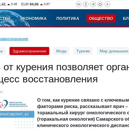
1.41
0.48
EUR
94.06
0.87
СТЕЙ
ЭКОНОМИКА
ПОЛИТИКА
ОБЩЕСТВО
БЛ
равоохранение
ра
Здравоохранение
Мода
Туризм
Мир домашних
з от курения позволяет орг
цесс восстановления
41
О том, как курение связано с ключевы
факторами риска, рассказывает врач –
торакальный хирург онкологического 
(торакальная онкология) Самарского о
клинического онкологического диспан