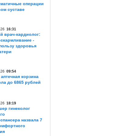
матичные операции
вом суставе
2026
16:31
й врач-кардиолог:
вскармливание -
пользу здоровья
атери
2026
09:54
 аптечная корзина
ла до 6865 рублей
2026
18:19
шер гинеколог
го
спансера назвала 7
омфортного
ия