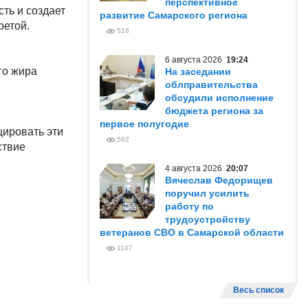
перспективное
ть и создает
развитие Самарского региона
ретой.
518
6 августа 2026
19:24
го жира
На заседании
облправительства
обсудили исполнение
бюджета региона за
первое полугодие
ировать эти
582
ствие
4 августа 2026
20:07
Вячеслав Федорищев
поручил усилить
работу по
трудоустройству
ветеранов СВО в Самарской области
1147
Весь список