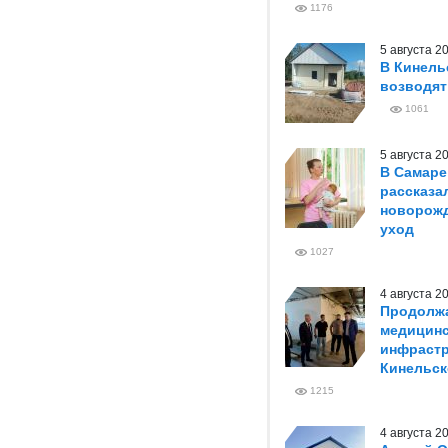
1176
5 августа 
В Кинель
возводя
1061
5 августа 
В Самаре
рассказа
новорож
уход
1027
4 августа 
Продолжа
медицин
инфрастр
Кинельск
1215
4 августа 