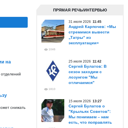
ПРЯМАЯ РЕЧЬ/ИНТЕРВЬЮ
31 июля 2026
11:45
Андрей Карпочев: «Мы
стремимся вывести
„Татры“ из
эксплуатации»
1046
ии на
25 июля 2026
11:42
Сергей Булатов: В
сезон заходим с
 отделений
лозунгом "Мы
отличаемся"
1810
ьзу
15 июля 2026
13:27
Сергей Булатов о
может снижать
"Крыльях Советов":
Мы понимаем – нам
есть, что поправлять