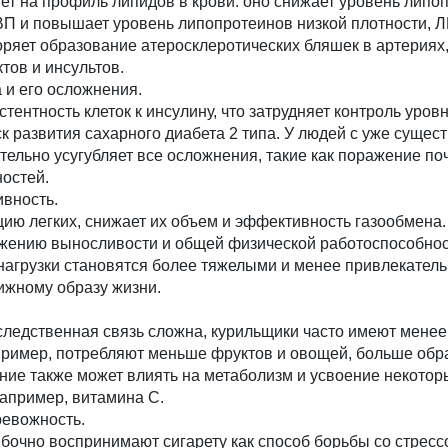
ет на профиль липидов в крови: оно снижает уровень липо
ВП и повышает уровень липопротеинов низкой плотности, 
оряет образование атеросклеротических бляшек в артериях
тов и инсультов.
 и его осложнения.
ентность клеток к инсулину, что затрудняет контроль уров
ск развития сахарного диабета 2 типа. У людей с уже суще
ельно усугубляет все осложнения, такие как поражение поче
ностей.
ивность.
ию легких, снижает их объем и эффективность газообмена.
ижению выносливости и общей физической работоспособнос
нагрузки становятся более тяжелыми и менее привлекатель
ижному образу жизни.
следственная связь сложна, курильщики часто имеют мене
ример, потребляют меньше фруктов и овощей, больше обр
ние также может влиять на метаболизм и усвоение некотор
апример, витамина С.
ревожность.
бочно воспринимают сигарету как способ борьбы со стресс