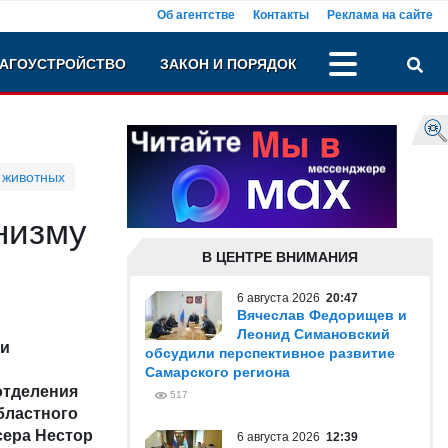
Об агентстве
Контакты
Реклама на сайте
АГОУСТРОЙСТВО
ЗАКОН И ПОРЯДОК
 животных
анизму
В ЦЕНТРЕ ВНИМАНИЯ
6 августа 2026
20:47
Вячеслав Федорищев и
Леонид Симановский
ми
обсудили перспективное развитие
Самарского региона
отделения
517
бластного
сера Нестор
6 августа 2026
12:39