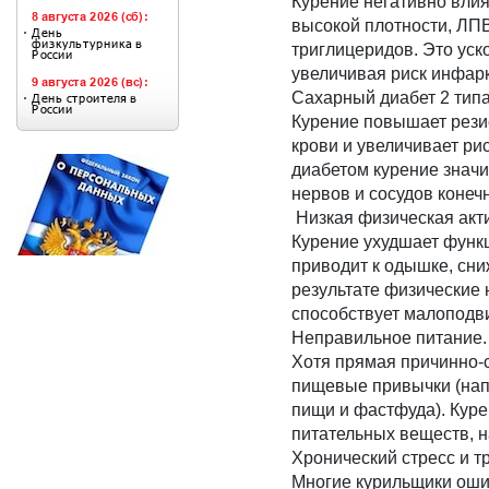
Курение негативно влия
высокой плотности, ЛП
триглицеридов. Это уск
увеличивая риск инфарк
Сахарный диабет 2 типа
Курение повышает резист
крови и увеличивает ри
диабетом курение значит
нервов и сосудов конеч
Низкая физическая акт
Курение ухудшает функц
приводит к одышке, сн
результате физические 
способствует малоподв
Неправильное питание.
Хотя прямая причинно-
пищевые привычки (нап
пищи и фастфуда). Куре
питательных веществ, н
Хронический стресс и т
Многие курильщики оши