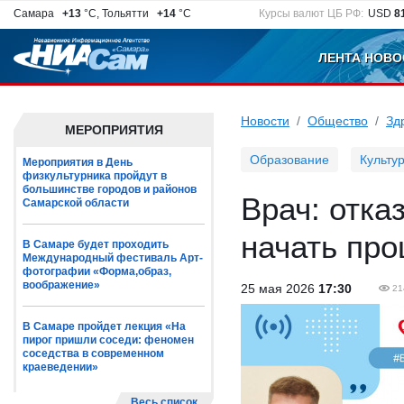
Самара
+13
°C, Тольятти
+14
°C
Курсы валют ЦБ РФ:
USD
8
ЛЕНТА НОВО
Новости
Общество
Зд
МЕРОПРИЯТИЯ
Образование
Культу
Мероприятия в День
физкультурника пройдут в
большинстве городов и районов
Врач: отка
Самарской области
начать про
В Самаре будет проходить
Международный фестиваль Арт-
фотографии «Форма,образ,
воображение»
25 мая 2026
17:30
21
В Самаре пройдет лекция «На
пирог пришли соседи: феномен
соседства в современном
краеведении»
Весь список