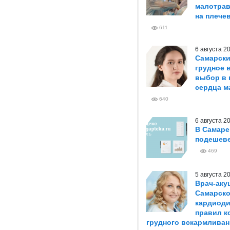
малотрав
на плече
611
6 августа 
Самарски
грудное 
выбор в 
сердца м
640
6 августа 
В Самаре
подешеве
469
5 августа 
Врач-аку
Самарско
кардиоди
правил к
грудного вскармливан