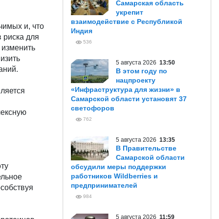
Самарская область
укрепит
взаимодействие с Республикой
чимых и, что
Индия
 риска для
536
т изменить
низить
5 августа 2026
13:50
аний.
В этом году по
нацпроекту
«Инфраструктура для жизни» в
вляется
Самарской области установят 37
светофоров
лексную
762
5 августа 2026
13:35
В Правительстве
Самарской области
оту
обсудили меры поддержки
работников Wildberries и
ельное
предпринимателей
особствуя
984
5 августа 2026
11:59