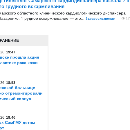
р гинеколог Самарского кардиодиспансера назвала 7 
о грудного вскармливания
арского областного клинического кардиологического диспансера
азаренко: "Грудное вскармливание — это...
Здравоохранение
11
РАНЕНИЕ
2026
19:47
вске прошла акция
лактике рака кожи
2026
18:53
енской больнице
но отремонтировали
ический корпус
2026
18:40
ах СамГМУ детям
ют