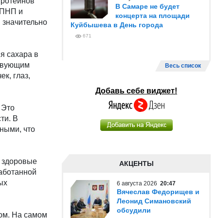
протеинов
В Самаре не будет
ЛПНП и
концерта на площади
, значительно
Куйбышева в День города
671
ня сахара в
ствующим
Весь список
к, глаз,
Добавь себе виджет!
 Это
ти. В
ными, что
е здоровые
АКЦЕНТЫ
аботанной
ых
6 августа 2026
20:47
Вячеслав Федорищев и
Леонид Симановский
обсудили
ом. На самом