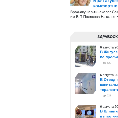
Врач-акуше
комфортног
Врач-акушер-гинеколог Сам
им.В.П.Полякова Наталья Н
ЗДРАВООХ
6 августа 
В Жигуле
по профи
620
6 августа 
В Отрадн
капиталь
терапевт
628
6 августа 
В Клиник
выполня