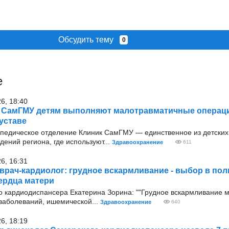
Обсудить тему
0
е
26, 18:40
 СамГМУ детям выполняют малотравматичные операц
уставе
опедическое отделение Клиник СамГМУ — единственное из детских
ений региона, где используют...
Здравоохранение
611
26, 16:31
врач-кардиолог: грудное вскармливание - выбор в пол
ердца матери
о кардиодиспансера Екатерина Зорина: ""Грудное вскармливание 
 заболеваний, ишемической...
Здравоохранение
640
26, 18:19