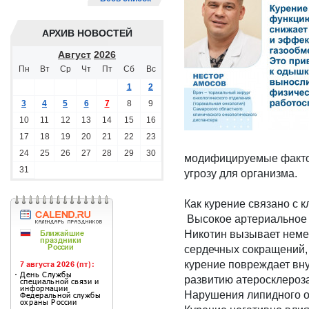
АРХИВ НОВОСТЕЙ
Август
2026
Пн
Вт
Ср
Чт
Пт
Сб
Вс
1
2
3
4
5
6
7
8
9
10
11
12
13
14
15
16
17
18
19
20
21
22
23
24
25
26
27
28
29
30
модифицируемые фактор
31
угрозу для организма.
Как курение связано с
Высокое артериальное 
Никотин вызывает неме
сердечных сокращений,
курение повреждает вну
развитию атеросклероза
Нарушения липидного о