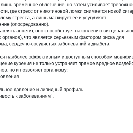
 лишь временное облегчение, но затем усиливает тревожнос
сти, где стресс от никотиновой ломки снимается новой сига
ему стресса, а лишь маскирует ее и усугубляет.
ение (опосредованно).
авлять аппетит, оно способствует накоплению висцерально
х органов), что является серьезным фактором риска для
ма, сердечно-сосудистых заболеваний и диабета.
ется наиболее эффективным и доступным способом модифиц
ение курения не только устраняет прямое вредное воздей
нов, но и позволяет организму:
новления
льное давление и липидный профиль
вость к заболеваниям".