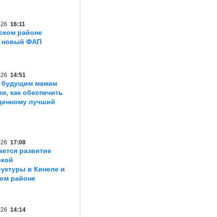
2026
16:11
ском районе
т новый ФАП
2026
14:51
 будущим мамам
ли, как обеспечить
денному лучший
2026
17:08
ется развитие
ской
уктуры в Кинеле и
ом районе
2026
14:14