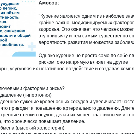
Амосов:
"Курение является одним из наиболее зна
крайне важно, модифицируемых факторов
здоровья. Это означает, что человек може
эту привычку и тем самым существенно с
вероятность развития множества заболев
Однако курение не просто само по себе я
риском, оно напрямую влияет на другие
ы, усугубляя их негативное воздействие и создавая комп
 ключевыми факторами риска?
давление (гипертония).
дленное сужение кровеносных сосудов и увеличивает част
 что приводит к повышению артериального давления. Длит
тренние стенки сосудов, делая их менее эластичными и сп
, что хронически повышает давление.
бмена (высокий холестерин).