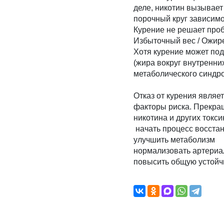
деле, никотин вызывает
порочный круг зависимо
Курение не решает пробл
Избыточный вес / Ожир
Хотя курение может под
(жира вокруг внутренни
метаболического синдро
Отказ от курения явля
факторы риска. Прекращ
никотина и других токси
начать процесс восста
улучшить метаболизм
нормализовать артериа
повысить общую устойчи