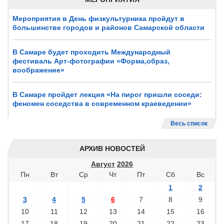
Мероприятия в День физкультурника пройдут в
большинстве городов и районов Самарской области
В Самаре будет проходить Международный
фестиваль Арт-фотографии «Форма,образ,
воображение»
В Самаре пройдет лекция «На пирог пришли соседи:
феномен соседства в современном краеведении»
Весь список
АРХИВ НОВОСТЕЙ
Август
2026
Пн
Вт
Ср
Чт
Пт
Сб
Вс
1
2
3
4
5
6
7
8
9
10
11
12
13
14
15
16
17
18
19
20
21
22
23