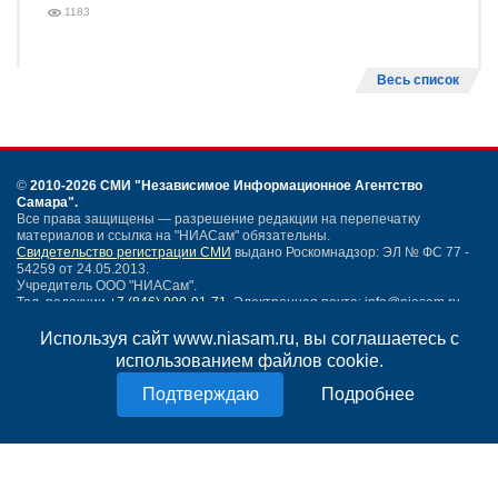
1183
Весь список
©
2010-2026 СМИ
"Независимое Информационное Агентство
Самара"
.
Все права защищены — разрешение редакции на перепечатку
материалов и ссылка на "НИАСам" обязательны.
Свидетельство регистрации СМИ
выдано Роскомнадзор: ЭЛ № ФС 77 -
54259 от 24.05.2013.
Учредитель ООО "НИАСам".
Тел. редакции
+7 (846) 990-91-71.
Электронная почта: info@niasam.ru
Написать письмо
Используя сайт www.niasam.ru, вы соглашаетесь с
Карта сайта
использованием файлов cookie.
Нашли ошибку?
Подробнее
Политика конфиденциальности
Согласие на обработку персональных данных
18+