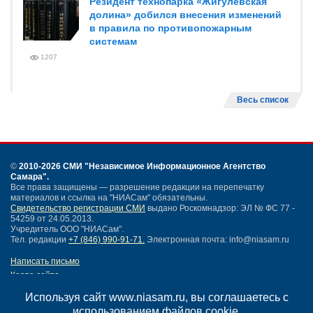
Резидент технопарка «Жигулевская
долина» добился внесения изменений
в правила по противопожарным
системам
1207
Весь список
©
2010-2026 СМИ
"Независимое Информационное Агентство
Самара"
.
Все права защищены — разрешение редакции на перепечатку
материалов и ссылка на "НИАСам" обязательны.
Свидетельство регистрации СМИ
выдано Роскомнадзор: ЭЛ № ФС 77 -
54259 от 24.05.2013.
Учредитель ООО "НИАСам".
Тел. редакции
+7 (846) 990-91-71.
Электронная почта: info@niasam.ru
Написать письмо
Карта сайта
Нашли ошибку?
Используя сайт www.niasam.ru, вы соглашаетесь с
Политика конфиденциальности
использованием файлов cookie.