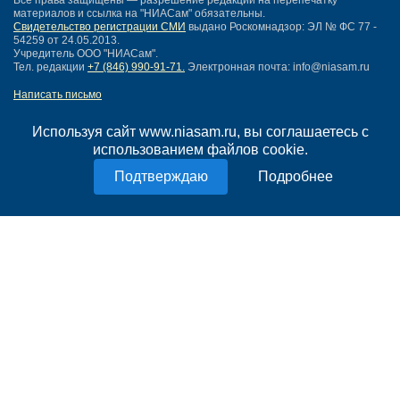
Все права защищены — разрешение редакции на перепечатку
материалов и ссылка на "НИАСам" обязательны.
Свидетельство регистрации СМИ
выдано Роскомнадзор: ЭЛ № ФС 77 -
54259 от 24.05.2013.
Учредитель ООО "НИАСам".
Тел. редакции
+7 (846) 990-91-71.
Электронная почта: info@niasam.ru
Написать письмо
Карта сайта
Нашли ошибку?
Используя сайт www.niasam.ru, вы соглашаетесь с
Политика конфиденциальности
использованием файлов cookie.
Согласие на обработку персональных данных
Подробнее
18+
НИА Самара - новости Самары сегодня, последние новости Самары
Тольятти и Самарской области
Создание сайта —
mediaidea