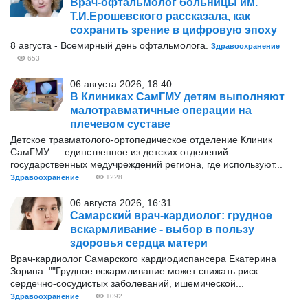
Врач-офтальмолог больницы им.
Т.И.Ерошевского рассказала, как
сохранить зрение в цифровую эпоху
8 августа - Всемирный день офтальмолога.
Здравоохранение
653
06 августа 2026, 18:40
В Клиниках СамГМУ детям выполняют
малотравматичные операции на
плечевом суставе
Детское травматолого-ортопедическое отделение Клиник
СамГМУ — единственное из детских отделений
государственных медучреждений региона, где используют...
Здравоохранение
1228
06 августа 2026, 16:31
Самарский врач-кардиолог: грудное
вскармливание - выбор в пользу
здоровья сердца матери
Врач-кардиолог Самарского кардиодиспансера Екатерина
Зорина: ""Грудное вскармливание может снижать риск
сердечно-сосудистых заболеваний, ишемической...
Здравоохранение
1092