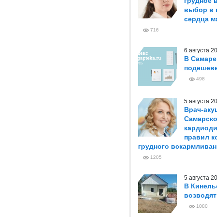
грудное 
выбор в 
сердца м
716
6 августа 
В Самаре
подешеве
498
5 августа 
Врач-аку
Самарско
кардиоди
правил к
грудного вскармливан
1205
5 августа 
В Кинель
возводя
1080