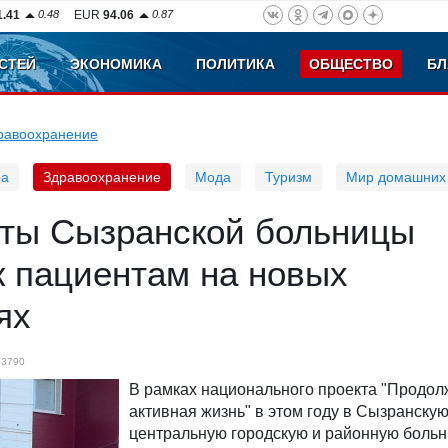
1.41
0.48
EUR
94.06
0.87
СТЕЙ
ЭКОНОМИКА
ПОЛИТИКА
ОБЩЕСТВО
БЛ
равоохранение
ра
Здравоохранение
Мода
Туризм
Мир домашних
ты Сызранской больницы
к пациентам на новых
ях
3790
В рамках национального проекта "Продол
активная жизнь" в этом году в Сызранску
центральную городскую и районную больн