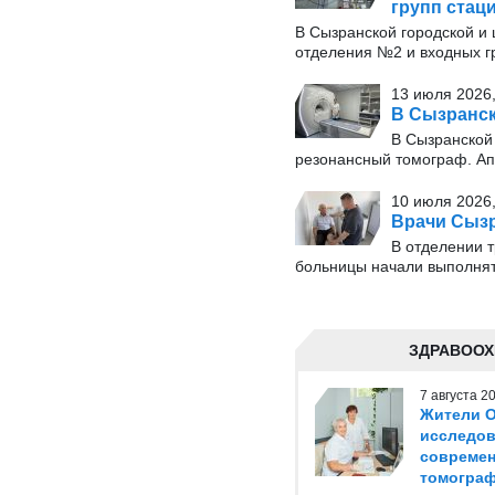
групп стац
В Сызранской городской и
отделения №2 и входных г
13 июля 2026,
В Сызранск
В Сызранской
резонансный томограф. Ап
10 июля 2026,
Врачи Сызр
В отделении 
больницы начали выполнят
ЗДРАВООХ
7 августа 
Жители О
исследов
совреме
томогра