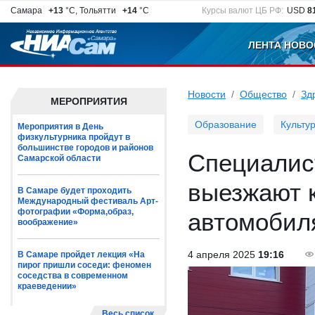
Самара
+13
°C, Тольятти
+14
°C
Курсы валют ЦБ РФ:
USD
8
ЛЕНТА НОВО
Новости
Общество
Зд
МЕРОПРИЯТИЯ
Образование
Культу
Мероприятия в День
физкультурника пройдут в
большинстве городов и районов
Специалис
Самарской области
выезжают 
В Самаре будет проходить
Международный фестиваль Арт-
фотографии «Форма,образ,
автомобил
воображение»
4 апреля 2025
19:16
В Самаре пройдет лекция «На
пирог пришли соседи: феномен
соседства в современном
краеведении»
Весь список