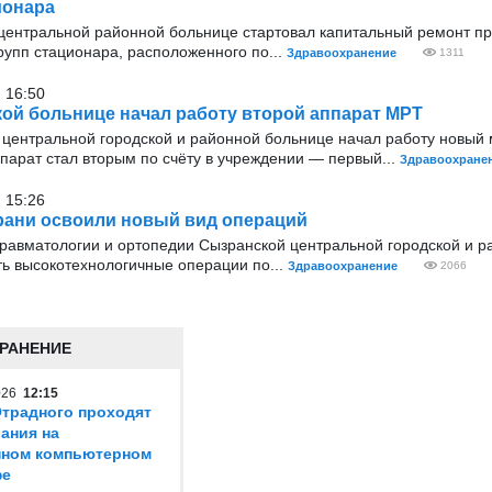
ионара
 центральной районной больнице стартовал капитальный ремонт п
рупп стационара, расположенного по...
Здравоохранение
1311
 16:50
ой больнице начал работу второй аппарат МРТ
 центральной городской и районной больнице начал работу новый 
парат стал вторым по счёту в учреждении — первый...
Здравоохране
 15:26
ани освоили новый вид операций
травматологии и ортопедии Сызранской центральной городской и р
ь высокотехнологичные операции по...
Здравоохранение
2066
РАНЕНИЕ
2026
12:15
традного проходят
ания на
нном компьютерном
фе