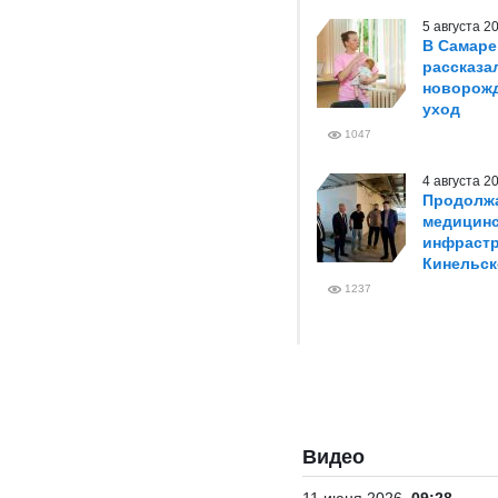
5 августа 
В Самаре
рассказа
новорож
уход
1047
4 августа 
Продолжа
медицин
инфрастр
Кинельск
1237
Видео