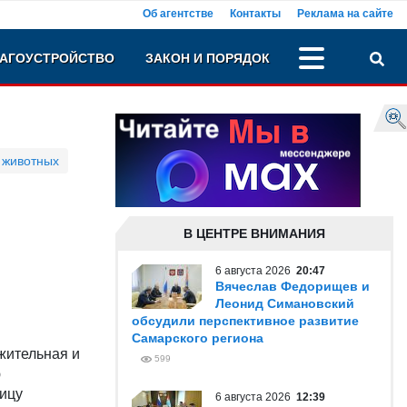
Об агентстве
Контакты
Реклама на сайте
АГОУСТРОЙСТВО
ЗАКОН И ПОРЯДОК
 животных
В ЦЕНТРЕ ВНИМАНИЯ
6 августа 2026
20:47
Вячеслав Федорищев и
Леонид Симановский
обсудили перспективное развитие
Самарского региона
жительная и
599
ю
ицу
6 августа 2026
12:39