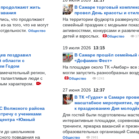
26 июля 2026
12:17
р продолжают жить
В Самаре торговый комплек
тавания
провел День красоты и стил
лись, что продолжают
На территории фудкорта развернул
з-за того, что не могут
семейный праздник с модными показ
-отдельности.
активностями, конкурсами и развле
Общество
детей и взрослых.
Общество
17
19 июля 2026
13:15
ев поздравил
В Самаре прошёл семейный
 области с
«Дофамин Фест»
ым Годом
На площадке около ТК «Амбар» вс
замечательный регион,
могли запустить разнообразных воз
 талантливые люди с
Общество
1241
ным характером.
27 июня 2026
12:37
В ТК «Гудок» в Самаре пров
масштабное мероприятие, п
С Волжского района
к празднованию Дня молодё
тречу с учениками
Для гостей были подготовлены масте
 центра «Южный
интерактивные площадки, соревнова
тренинги, ярмарка вакансий и презе
ти до школьников
образовательных организаций Сама
сного поведения на
Общество
2961