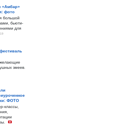
с «Амбар»
я: фото
ся большой
ами, бьюти-
чениями для
19
 фестиваль
е желающие
душных змеев.
ели
риуроченное
жи: ФОТО
р-классы,
ния,
нтации
ры.