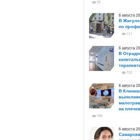
55
6 августа 
В Жигуле
по профи
717
6 августа 
В Отрадн
капиталь
терапевт
722
6 августа 
В Клиник
выполня
малотрав
на плече
708
6 августа 
Самарски