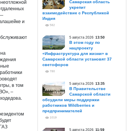
Самарская область
 неотложной
укрепит
 отдаленных
взаимодействие с Республикой
 —
Индия
Балашейке и
582
обслуживают
5 августа 2026
13:50
В этом году по
нацпроекту
ена
«Инфраструктура для жизни» в
Самарской области установят 37
еждения
светофоров
ьные
780
 работники
проводят
5 августа 2026
13:35
тры, в том
В Правительстве
ВО», –
Самарской области
ходедова.
обсудили меры поддержки
работников Wildberries и
предпринимателей
резидентом
1019
будет
«ГАЗ
5 августа 2026
11:59