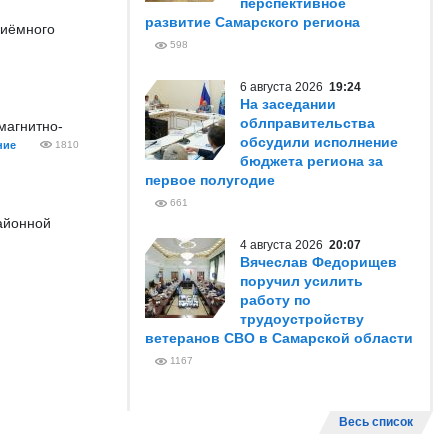
перспективное
развитие Самарского региона
риёмного
598
6 августа 2026
19:24
На заседании
облправительства
магнитно-
обсудили исполнение
ние
1810
бюджета региона за
первое полугодие
661
айонной
4 августа 2026
20:07
Вячеслав Федорищев
поручил усилить
работу по
трудоустройству
ветеранов СВО в Самарской области
1167
Весь список