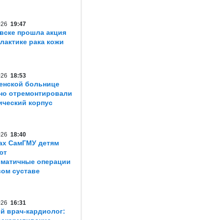
2026
19:47
вске прошла акция
лактике рака кожи
2026
18:53
енской больнице
но отремонтировали
ический корпус
2026
18:40
ах СамГМУ детям
ют
матичные операции
вом суставе
2026
16:31
й врач-кардиолог: