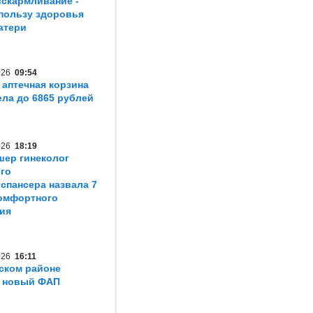
вскармливание -
пользу здоровья
атери
2026
09:54
 аптечная корзина
ла до 6865 рублей
2026
18:19
шер гинеколог
го
спансера назвала 7
омфортного
ия
2026
16:11
ском районе
т новый ФАП