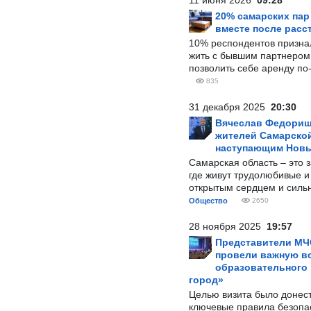
11 июня 2026
09:28
20% самарских па
вместе после расс
10% респондентов призна
жить с бывшим партнером и
позволить себе аренду по
835
31 декабря 2025
20:30
Вячеслав Федорищ
жителей Самарской
наступающим Нов
Самарская область – это 
где живут трудолюбивые и
открытым сердцем и силь
Общество
2650
28 ноября 2025
19:57
Представители МЧ
провели важную вс
образовательного
город»
Целью визита было донес
ключевые правила безопа