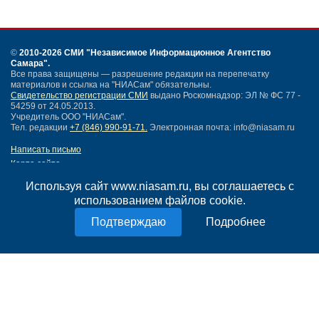
©
2010-2026 СМИ
"Независимое Информационное Агентство
Самара"
.
Все права защищены — разрешение редакции на перепечатку
материалов и ссылка на "НИАСам" обязательны.
Свидетельство регистрации СМИ
выдано Роскомнадзор: ЭЛ № ФС 77 -
54259 от 24.05.2013.
Учредитель ООО "НИАСам".
Тел. редакции
+7 (846) 990-91-71.
Электронная почта: info@niasam.ru
Написать письмо
Карта сайта
Нашли ошибку?
Используя сайт www.niasam.ru, вы соглашаетесь с
Политика конфиденциальности
использованием файлов cookie.
Согласие на обработку персональных данных
18+
Подробнее
НИА Самара - новости Самары сегодня, последние новости Самары
Тольятти и Самарской области