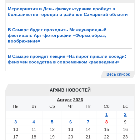
Мероприятия в День физкультурника пройдут в
большинстве городов и районов Самарской области
В Самаре будет проходить Международный
фестиваль Арт-фотографии «Форма,образ,
воображение»
В Самаре пройдет лекция «На пирог пришли соседи:
феномен соседства в современном краеведении»
Весь список
АРХИВ НОВОСТЕЙ
Август
2026
Пн
Вт
Ср
Чт
Пт
Сб
Вс
1
2
3
4
5
6
7
8
9
10
11
12
13
14
15
16
17
18
19
20
21
22
23