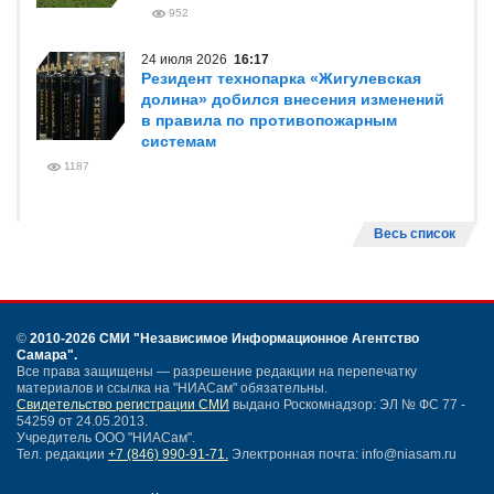
952
24 июля 2026
16:17
Резидент технопарка «Жигулевская
долина» добился внесения изменений
в правила по противопожарным
системам
1187
Весь список
©
2010-2026 СМИ
"Независимое Информационное Агентство
Самара"
.
Все права защищены — разрешение редакции на перепечатку
материалов и ссылка на "НИАСам" обязательны.
Свидетельство регистрации СМИ
выдано Роскомнадзор: ЭЛ № ФС 77 -
54259 от 24.05.2013.
Учредитель ООО "НИАСам".
Тел. редакции
+7 (846) 990-91-71.
Электронная почта: info@niasam.ru
Написать письмо