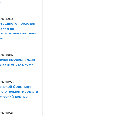
е
2026
12:15
традного проходят
ания на
нном компьютерном
фе
2026
19:47
вске прошла акция
лактике рака кожи
2026
18:53
енской больнице
но отремонтировали
ический корпус
2026
18:40