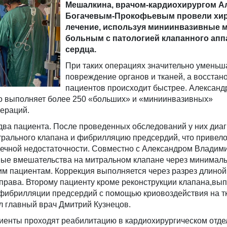
Мешалкина, врачом-кардиохирургом А
Богачевым-Прокофьевым провели хир
лечение, используя миниинвазивные м
больным с патологией клапанного апп
сердца.
При таких операциях значительно уменьш
повреждение органов и тканей, а восстан
пациентов происходит быстрее. Александ
 выполняет более 250 «больших» и «миниинвазивных»
пераций.
два пациента. После проведенных обследований у них диа
рального клапана и фибрилляцию предсердий, что привело
ечной недостаточности. Совместно с Александром Влади
ные вмешательства на митральном клапане через минимал
м пациентам. Коррекция выполняется через разрез длиной 
права. Второму пациенту кроме реконструкции клапана,вы
 фибрилляции предсердий с помощью криовоздействия на т
ал главный врач Дмитрий Кузнецов.
иенты проходят реабилитацию в кардиохирургическом отд