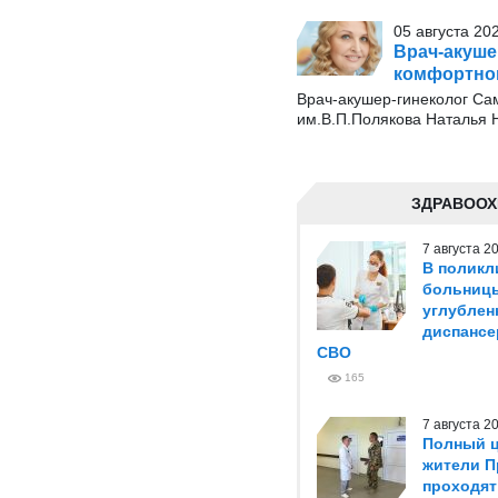
05 августа 20
Врач-акуше
комфортног
Врач-акушер-гинеколог Сам
им.В.П.Полякова Наталья Н
ЗДРАВООХ
7 августа 
В поликл
больниц
углублен
диспансе
СВО
165
7 августа 
Полный ц
жители П
проходят