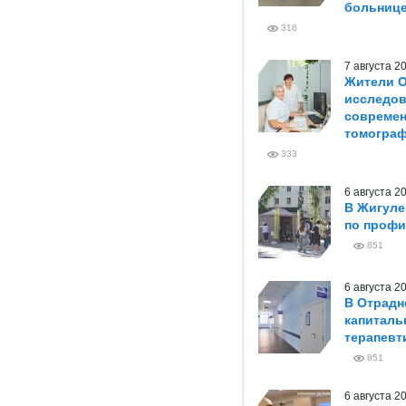
больниц
316
7 августа 
Жители О
исследов
совреме
томогра
333
6 августа 
В Жигуле
по профи
851
6 августа 
В Отрадн
капиталь
терапевт
851
6 августа 