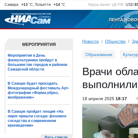
Самара
+13
°C, Тольятти
+14
°C
Курсы валют ЦБ РФ:
USD
8
ЛЕНТА НОВО
Новости
Общество
Зд
МЕРОПРИЯТИЯ
Образование
Культу
Мероприятия в День
физкультурника пройдут в
большинстве городов и районов
Врачи обл
Самарской области
выполнили
В Самаре будет проходить
Международный фестиваль Арт-
фотографии «Форма,образ,
воображение»
18 апреля 2025
18:17
В Самаре пройдет лекция «На
пирог пришли соседи: феномен
соседства в современном
краеведении»
Весь список