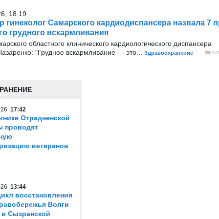
26, 18:19
р гинеколог Самарского кардиодиспансера назвала 7 
о грудного вскармливания
арского областного клинического кардиологического диспансера
азаренко: "Грудное вскармливание — это...
Здравоохранение
12
РАНЕНИЕ
2026
17:42
инике Отрадненской
ы проводят
ную
ризацию ветеранов
2026
13:44
икл восстановления
равобережья Волги
 в Сызранской