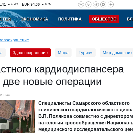
1.41
0.48
EUR
94.06
0.87
СТЕЙ
ЭКОНОМИКА
ПОЛИТИКА
ОБЩЕСТВО
БЛ
равоохранение
ра
Здравоохранение
Мода
Туризм
Мир домашних
астного кардиодиспансера
 две новые операции
3244
Специалисты Самарского областного
клинического кардиологического дисп
В.П. Полякова совместно с директором
патологии кровообращения Национал
медицинского исследовательского цен