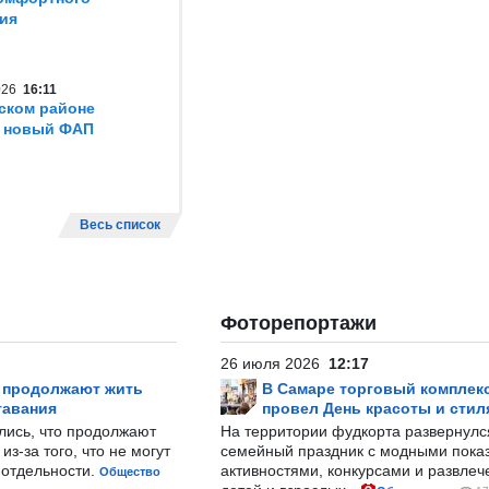
ия
2026
16:11
ском районе
т новый ФАП
Весь список
Фоторепортажи
26 июля 2026
12:17
р продолжают жить
В Самаре торговый комплек
тавания
провел День красоты и стил
лись, что продолжают
На территории фудкорта развернул
з-за того, что не могут
семейный праздник с модными показ
-отдельности.
активностями, конкурсами и развле
Общество