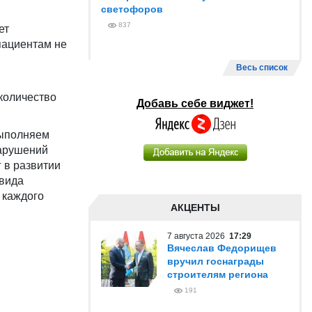
светофоров
837
ет
пациентам не
Весь список
количество
Добавь себе виджет!
выполняем
нарушений
 в развитии
 вида
 каждого
АКЦЕНТЫ
7 августа 2026
17:29
Вячеслав Федорищев
вручил госнаграды
строителям региона
191