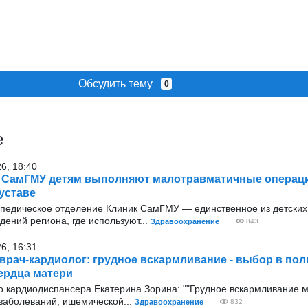
Обсудить тему
0
е
26, 18:40
 СамГМУ детям выполняют малотравматичные операц
уставе
опедическое отделение Клиник СамГМУ — единственное из детских
ений региона, где используют...
Здравоохранение
843
26, 16:31
врач-кардиолог: грудное вскармливание - выбор в пол
ердца матери
о кардиодиспансера Екатерина Зорина: ""Грудное вскармливание 
 заболеваний, ишемической...
Здравоохранение
832