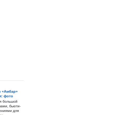
с «Амбар»
я: фото
ся большой
ами, бьюти-
чениями для