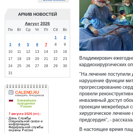
АРХИВ НОВОСТЕЙ
Август
2026
Пн
Вт
Ср
Чт
Пт
Сб
Вс
1
2
3
4
5
6
7
8
9
10
11
12
13
14
15
16
Владимирович ежегодно
17
18
19
20
21
22
23
кардиохирургических о
24
25
26
27
28
29
30
31
"На лечение поступили 
нарушение функции мит
прогрессированию серд
провели реконструктив
инвазивный доступ обои
проекции межреберья с
хирургическое лечение
предсердия", - рассказ
В настоящее время пац