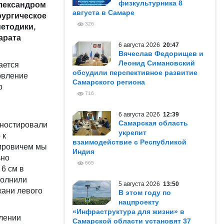
физкультурника 8
лександром
августа в Самаре
ургическое
326
етодики,
арата
6 августа 2026
20:47
Вячеслав Федорищев и
Леонид Симановский
ается
обсудили перспективное развитие
овление
Самарского региона
р
716
6 августа 2026
12:39
Самарская область
гностировали
укрепит
 к
взаимодействие с Республикой
мировичем мы
Индия
ьно
665
6 см в
полнили
5 августа 2026
13:50
кани левого
В этом году по
нацпроекту
«Инфраструктура для жизни» в
елении
Самарской области установят 37