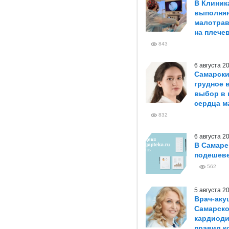
В Клиник
выполня
малотрав
на плече
843
6 августа 
Самарски
грудное 
выбор в 
сердца м
832
6 августа 
В Самаре
подешеве
562
5 августа 
Врач-аку
Самарско
кардиоди
правил к