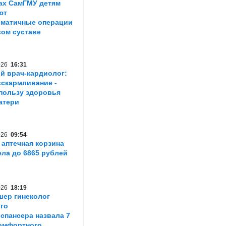
ах СамГМУ детям
ют
матичные операции
вом суставе
2026
16:31
й врач-кардиолог:
вскармливание -
пользу здоровья
атери
2026
09:54
 аптечная корзина
ла до 6865 рублей
2026
18:19
шер гинеколог
го
спансера назвала 7
омфортного