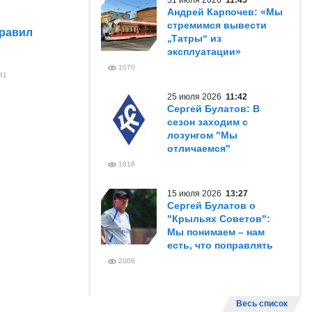
31 июля 2026
11:45
Андрей Карпочев: «Мы
стремимся вывести
правил
„Татры“ из
эксплуатации»
1070
81
25 июля 2026
11:42
Сергей Булатов: В
сезон заходим с
лозунгом "Мы
отличаемся"
1816
15 июля 2026
13:27
Сергей Булатов о
"Крыльях Советов":
Мы понимаем – нам
есть, что поправлять
2006
Весь список