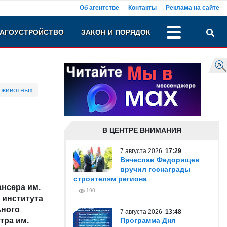
Об агентстве
Контакты
Реклама на сайте
АГОУСТРОЙСТВО
ЗАКОН И ПОРЯДОК
 животных
В ЦЕНТРЕ ВНИМАНИЯ
7 августа 2026
17:29
Вячеслав Федорищев
вручил госнаграды
строителям региона
ансера им.
190
 института
ьного
7 августа 2026
13:48
тра им.
Программа Дня