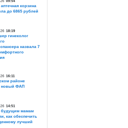
2026
09:54
 аптечная корзина
ла до 6865 рублей
2026
18:19
шер гинеколог
го
спансера назвала 7
омфортного
ия
2026
16:11
ском районе
т новый ФАП
2026
14:51
 будущим мамам
ли, как обеспечить
денному лучший