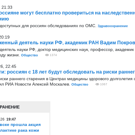
 21:33
оссияне могут бесплатно провериться на наследствен
мию
 доступных для россиян обследованиях по ОМС.
Здравоохранение
20:19
женный деятель науки РФ, академик РАН Вадим Покро
деятель науки РФ, доктор медицинских наук, профессор, академи
оду жизни.
Общество
1374
6, 22:45
и: россиян с 18 лет будут обследовать на риски ранне
иски раннего старения в Центрах медицины здорового долголетия
ил РИА Новости Алексей Москалев.
Общество
1067
РАНЕНИЕ
2026
19:47
вске прошла акция
лактике рака кожи