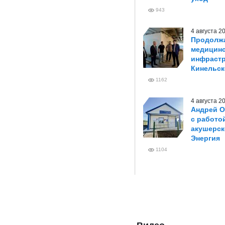
943
4 августа 
Продолжа
медицин
инфрастр
Кинельск
1162
4 августа 
Андрей О
с работо
акушерск
Энергия
1104