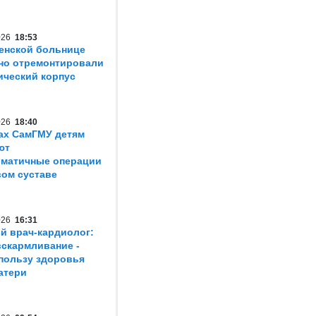
2026
18:53
енской больнице
но отремонтировали
ический корпус
2026
18:40
ах СамГМУ детям
ют
матичные операции
вом суставе
2026
16:31
й врач-кардиолог:
вскармливание -
пользу здоровья
атери