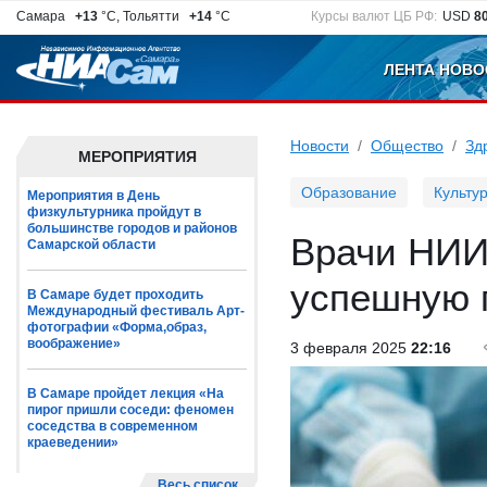
Самара
+13
°C, Тольятти
+14
°C
Курсы валют ЦБ РФ:
USD
8
ЛЕНТА НОВО
Новости
Общество
Зд
МЕРОПРИЯТИЯ
Образование
Культу
Мероприятия в День
физкультурника пройдут в
большинстве городов и районов
Врачи НИИ
Самарской области
успешную п
В Самаре будет проходить
Международный фестиваль Арт-
фотографии «Форма,образ,
воображение»
3 февраля 2025
22:16
В Самаре пройдет лекция «На
пирог пришли соседи: феномен
соседства в современном
краеведении»
Весь список