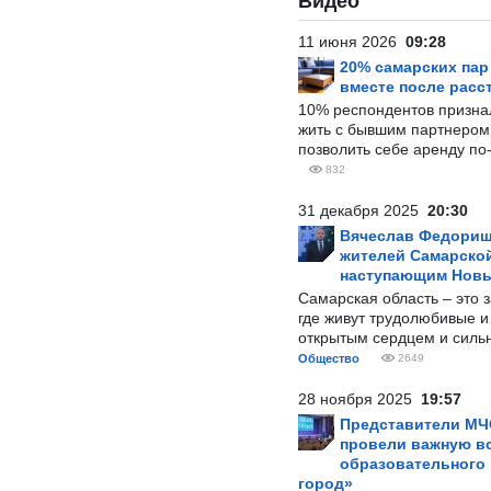
Видео
11 июня 2026
09:28
20% самарских па
вместе после расс
10% респондентов призна
жить с бывшим партнером и
позволить себе аренду по
832
31 декабря 2025
20:30
Вячеслав Федорищ
жителей Самарской
наступающим Нов
Самарская область – это 
где живут трудолюбивые и
открытым сердцем и силь
Общество
2649
28 ноября 2025
19:57
Представители МЧ
провели важную вс
образовательного
город»