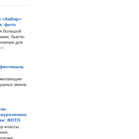
с «Амбар»
я: фото
ся большой
ами, бьюти-
чениями для
08
 фестиваль
е желающие
душных змеев.
ели
риуроченное
жи: ФОТО
р-классы,
ния,
нтации