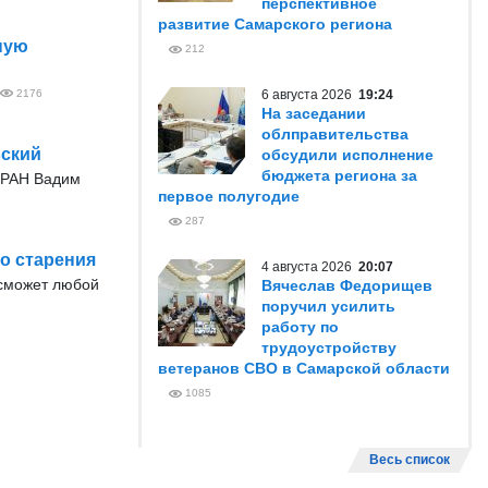
перспективное
развитие Самарского региона
ную
212
2176
6 августа 2026
19:24
На заседании
облправительства
вский
обсудили исполнение
бюджета региона за
к РАН Вадим
первое полугодие
287
го старения
4 августа 2026
20:07
 сможет любой
Вячеслав Федорищев
поручил усилить
работу по
трудоустройству
ветеранов СВО в Самарской области
1085
Весь список