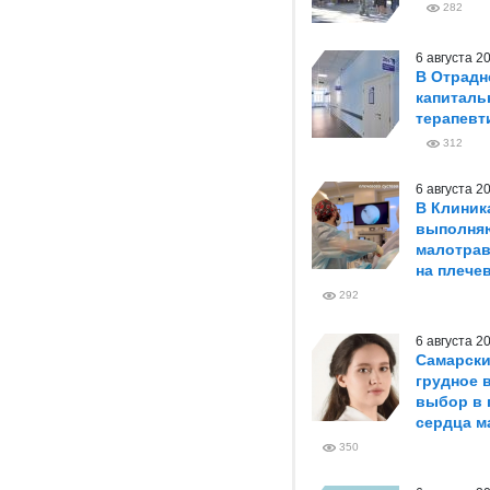
282
6 августа 
В Отрадн
капиталь
терапевт
312
6 августа 
В Клиник
выполня
малотрав
на плече
292
6 августа 
Самарски
грудное 
выбор в 
сердца м
350