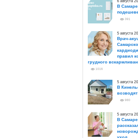
6 августа 
В Самаре
подешеве
391
5 августа 
Врач-аку
Самарско
кардиоди
правил к
грудного вскармливан
1016
5 августа 
В Кинель
возводя
980
5 августа 
В Самаре
рассказа
новорож
уход