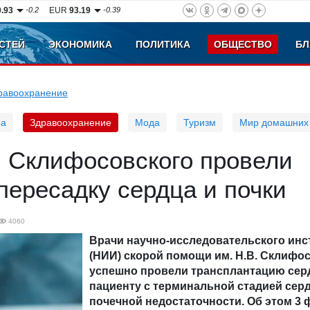
0.93
-0.2
EUR
93.19
-0.39
СТЕЙ
ЭКОНОМИКА
ПОЛИТИКА
ОБЩЕСТВО
БЛ
равоохранение
ра
Здравоохранение
Мода
Туризм
Мир домашних
 Склифосовского провели
ересадку сердца и почки
4060
Врачи научно-исследовательского инс
(НИИ) скорой помощи им. Н.В. Склифо
успешно провели трансплантацию серд
пациенту с терминальной стадией сер
почечной недостаточности. Об этом 3 