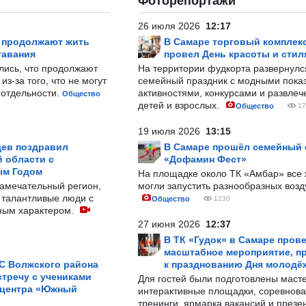
Фоторепортажи
26 июля 2026
12:17
р продолжают жить
В Самаре торговый комплек
тавания
провел День красоты и стил
лись, что продолжают
На территории фудкорта развернул
з-за того, что не могут
семейный праздник с модными показ
-отдельности.
активностями, конкурсами и развле
Общество
детей и взрослых.
Общество
17
19 июля 2026
13:15
ев поздравил
В Самаре прошёл семейный
 области с
«Дофамин Фест»
ым Годом
На площадке около ТК «Амбар» вс
замечательный регион,
могли запустить разнообразных воз
 талантливые люди с
Общество
1230
ным характером.
27 июня 2026
12:37
В ТК «Гудок» в Самаре пров
масштабное мероприятие, п
С Волжского района
к празднованию Дня молодё
тречу с учениками
Для гостей были подготовлены масте
 центра «Южный
интерактивные площадки, соревнова
тренинги, ярмарка вакансий и презе