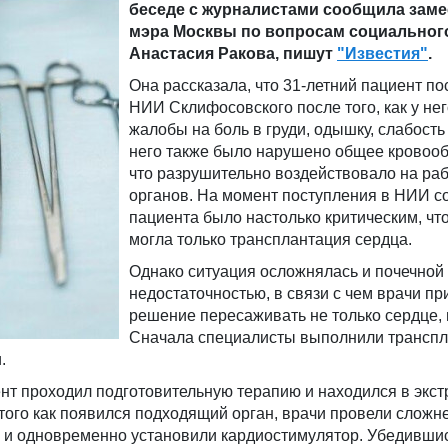
беседе с журналистами сообщила заме
мэра Москвы по вопросам социальног
Анастасия Ракова, пишут
"Известия"
.
Она рассказала, что 31-летний пациент по
НИИ Склифосовского после того, как у не
жалобы на боль в груди, одышку, слабость 
него также было нарушено общее кровоо
что разрушительно воздействовало на раб
органов. На момент поступления в НИИ с
пациента было настолько критическим, что
могла только трансплантация сердца.
Однако ситуация осложнялась и почечной
недостаточностью, в связи с чем врачи п
решение пересаживать не только сердце, н
Сначала специалисты выполнили трансп
.
нт проходил подготовительную терапию и находился в экс
того как появился подходящий орган, врачи провели слож
 и одновременно установили кардиостимулятор. Убедившис