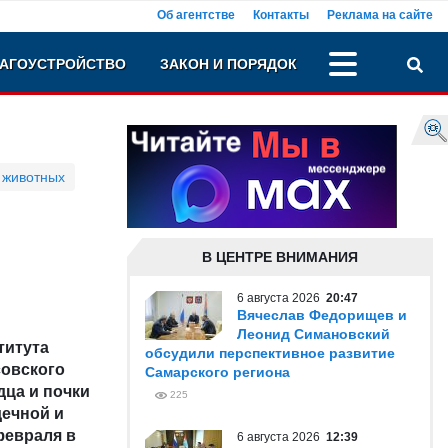
Об агентстве
Контакты
Реклама на сайте
АГОУСТРОЙСТВО
ЗАКОН И ПОРЯДОК
 животных
В ЦЕНТРЕ ВНИМАНИЯ
6 августа 2026
20:47
Вячеслав Федорищев и
Леонид Симановский
титута
обсудили перспективное развитие
совского
Самарского региона
ца и почки
225
дечной и
февраля в
6 августа 2026
12:39