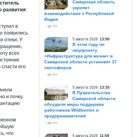
Самарская область
ститель
укрепит
о развития
взаимодействие с Республикой
Индия
ступил в
398
го появились
и отеки. У
5 августа 2026
13:50
В этом году по
бращение,
нацпроекту
оту всех
«Инфраструктура для жизни» в
остояние
Самарской области установят 37
 спасти его
светофоров
689
5 августа 2026
13:35
риняли
В Правительстве
о и почку.
Самарской области
лантацию
обсудили меры поддержки
работников Wildberries и
предпринимателей
тренном
832
нейшую
ь, что
5 августа 2026
11:59