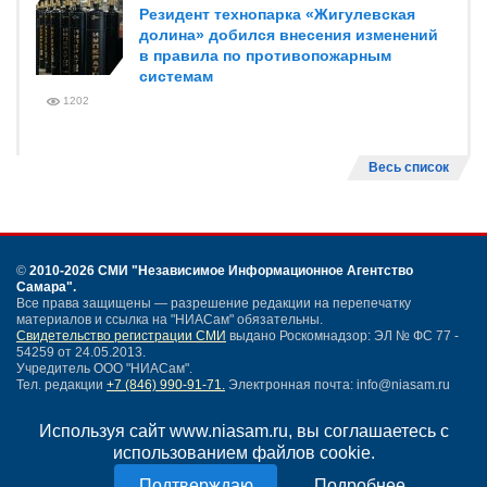
Резидент технопарка «Жигулевская
долина» добился внесения изменений
в правила по противопожарным
системам
1202
Весь список
©
2010-2026 СМИ
"Независимое Информационное Агентство
Самара"
.
Все права защищены — разрешение редакции на перепечатку
материалов и ссылка на "НИАСам" обязательны.
Свидетельство регистрации СМИ
выдано Роскомнадзор: ЭЛ № ФС 77 -
54259 от 24.05.2013.
Учредитель ООО "НИАСам".
Тел. редакции
+7 (846) 990-91-71.
Электронная почта: info@niasam.ru
Написать письмо
Используя сайт www.niasam.ru, вы соглашаетесь с
Карта сайта
использованием файлов cookie.
Нашли ошибку?
Политика конфиденциальности
Подробнее