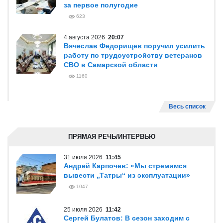
АКЦЕНТЫ
6 августа 2026
20:47
Вячеслав Федорищев и Леонид
Симановский обсудили перспективное
развитие Самарского региона
560
6 августа 2026
19:24
На заседании облправительства
обсудили исполнение бюджета региона
за первое полугодие
623
4 августа 2026
20:07
Вячеслав Федорищев поручил усилить
работу по трудоустройству ветеранов
СВО в Самарской области
1160