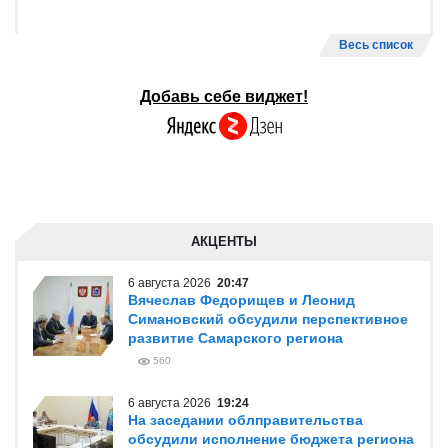
Самарской области установят 37 светофоров
769
5 августа 2026
13:35
В Правительстве Самарской области
обсудили меры поддержки работников
Wildberries и предпринимателей
1007
5 августа 2026
11:59
В Самаре не будет концерта на площади
Куйбышева в День города
678
Весь список
Добавь себе виджет!