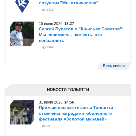
Весь список
ПРЯМАЯ РЕЧЬ/ИНТЕРВЬЮ
31 июля 2026
11:45
Андрей Карпочев: «Мы стремимся
вывести „Татры“ из эксплуатации»
1047
25 июля 2026
11:42
Сергей Булатов: В сезон заходим с
лозунгом "Мы отличаемся"
1811
15 июля 2026
13:27
Сергей Булатов о "Крыльях Советов":
Мы понимаем – нам есть, что
поправлять
1999