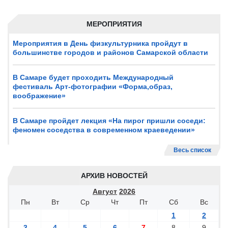
МЕРОПРИЯТИЯ
Мероприятия в День физкультурника пройдут в
большинстве городов и районов Самарской области
В Самаре будет проходить Международный
фестиваль Арт-фотографии «Форма,образ,
воображение»
В Самаре пройдет лекция «На пирог пришли соседи:
феномен соседства в современном краеведении»
Весь список
АРХИВ НОВОСТЕЙ
Август
2026
Пн
Вт
Ср
Чт
Пт
Сб
Вс
1
2
3
4
5
6
7
8
9