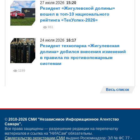
Весь список
НОВОСТИ ТОЛЬЯТТИ
31 июля 2026
14:56
Промышленные гиганты Тольятти
отмечены наградами юбилейного
фестиваля «Золотой муравей»
961
27 июля 2026
15:20
Резидент «Жигулевской долины»
вошел в топ-10 национального
рейтинга «ТехУспех-2026»
961
24 июля 2026
16:17
Резидент технопарка «Жигулевская
долина» добился внесения изменений