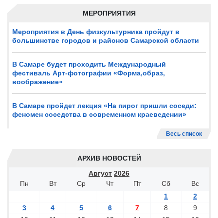
МЕРОПРИЯТИЯ
Мероприятия в День физкультурника пройдут в
большинстве городов и районов Самарской области
В Самаре будет проходить Международный
фестиваль Арт-фотографии «Форма,образ,
воображение»
В Самаре пройдет лекция «На пирог пришли соседи:
феномен соседства в современном краеведении»
Весь список
АРХИВ НОВОСТЕЙ
Август
2026
Пн
Вт
Ср
Чт
Пт
Сб
Вс
1
2
3
4
5
6
7
8
9