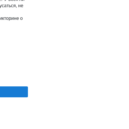
усаться, не
икторине о