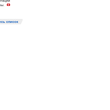
нтации
ры.
есь список