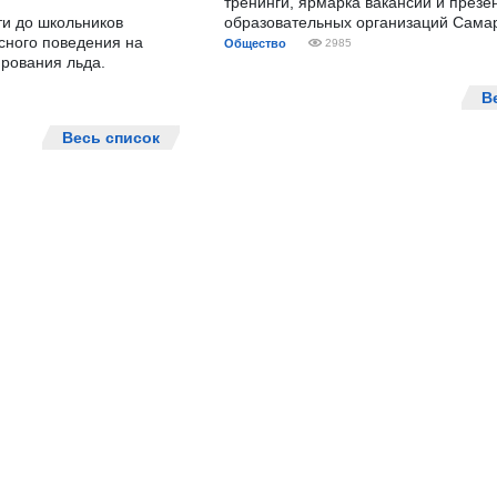
тренинги, ярмарка вакансий и презе
ти до школьников
образовательных организаций Сама
сного поведения на
Общество
2985
рования льда.
В
Весь список