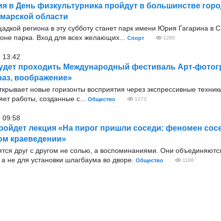
я в День физкультурника пройдут в большинстве горо
марской области
адкой региона в эту субботу станет парк имени Юрия Гагарина в 
оне парка. Вход для всех желающих...
Спорт
1280
 13:42
удет проходить Международный фестиваль Арт-фото
аз, воображение»
ткрывает новые горизонты восприятия через экспрессивные техник
ет работы, созданные с...
Общество
1273
 09:58
ройдет лекция «На пирог пришли соседи: феномен сос
ом краеведении»
ятся друг с другом не солью, а воспоминаниями. Они объединяютс
а не для установки шлагбаума во дворе.
Общество
1188