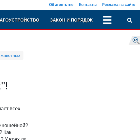
Об агентстве
Контакты
Реклама на сайте
АГОУСТРОЙСТВО
ЗАКОН И ПОРЯДОК
 животных
"!
шает всех
еиношейной?
? Как
? У всех ли