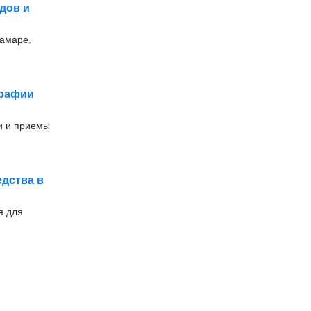
дов и
Самаре.
графии
и и приемы
едства в
я для