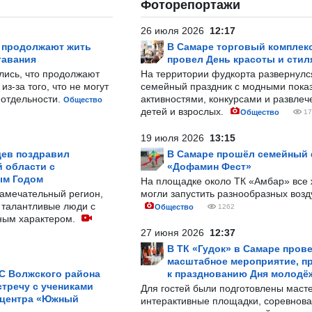
Фоторепортажи
26 июля 2026
12:17
р продолжают жить
В Самаре торговый комплек
тавания
провел День красоты и стил
лись, что продолжают
На территории фудкорта развернул
з-за того, что не могут
семейный праздник с модными показ
-отдельности.
активностями, конкурсами и развле
Общество
детей и взрослых.
Общество
17
19 июля 2026
13:15
ев поздравил
В Самаре прошёл семейный
 области с
«Дофамин Фест»
ым Годом
На площадке около ТК «Амбар» вс
замечательный регион,
могли запустить разнообразных воз
 талантливые люди с
Общество
1262
ным характером.
27 июня 2026
12:37
В ТК «Гудок» в Самаре пров
масштабное мероприятие, п
С Волжского района
к празднованию Дня молодё
тречу с учениками
Для гостей были подготовлены масте
 центра «Южный
интерактивные площадки, соревнова