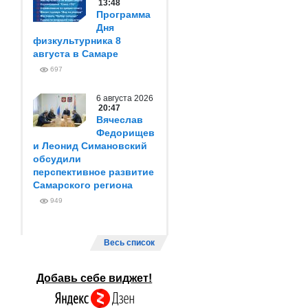
13:48
Программа
Дня
физкультурника 8
августа в Самаре
697
6 августа 2026
20:47
Вячеслав
Федорищев
и Леонид Симановский
обсудили
перспективное развитие
Самарского региона
949
Весь список
Добавь себе виджет!