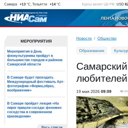
Самара
+13
°C, Тольятти
+14
°C
Курсы валют ЦБ РФ:
USD
8
ЛЕНТА НОВО
Новости
Общество
МЕРОПРИЯТИЯ
Образование
Культу
Мероприятия в День
физкультурника пройдут в
большинстве городов и районов
Самарский
Самарской области
любителей 
В Самаре будет проходить
Международный фестиваль Арт-
фотографии «Форма,образ,
воображение»
19 мая 2026
09:09
99
В Самаре пройдет лекция «На
пирог пришли соседи: феномен
соседства в современном
краеведении»
Весь список