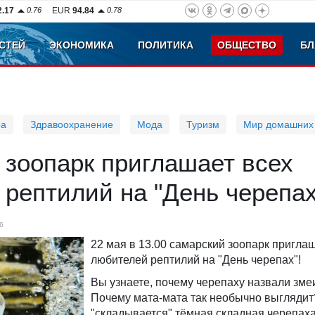
2.17
0.76
EUR
94.84
0.78
СТЕЙ
ЭКОНОМИКА
ПОЛИТИКА
ОБЩЕСТВО
БЛ
ра
Здравоохранение
Мода
Туризм
Мир домашних
 зоопарк приглашает всех
рептилий на "День черепах
6
22 мая в 13.00 самарский зоопарк пригла
любителей рептилий на "День черепах"!
Вы узнаете, почему черепаху назвали зм
Почему мата-мата так необычно выглядит
"складывается" тёмная складная черепаха