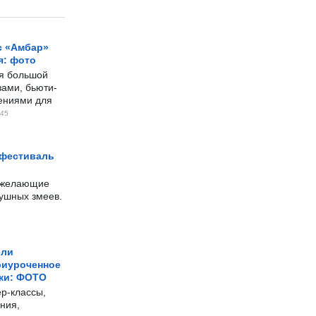
с «Амбар»
я: фото
ся большой
ами, бьюти-
чениями для
45
 фестиваль
е желающие
душных змеев.
ели
риуроченное
жи: ФОТО
р-классы,
ния,