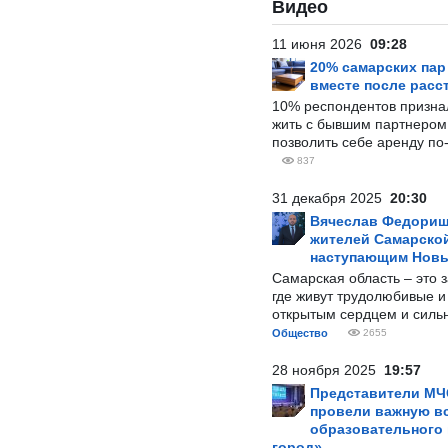
Видео
11 июня 2026
09:28
20% самарских па
вместе после расс
10% респондентов призна
жить с бывшим партнером и
позволить себе аренду по
837
31 декабря 2025
20:30
Вячеслав Федорищ
жителей Самарской
наступающим Нов
Самарская область – это 
где живут трудолюбивые и
открытым сердцем и силь
Общество
2655
28 ноября 2025
19:57
Представители МЧ
провели важную вс
образовательного
город»