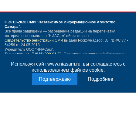
©
2010-2026 СМИ
"Независимое Информационное Агентство
Самара"
.
Все права защищены — разрешение редакции на перепечатку
материалов и ссылка на "НИАСам" обязательны.
Свидетельство регистрации СМИ
выдано Роскомнадзор: ЭЛ № ФС 77 -
54259 от 24.05.2013.
Учредитель ООО "НИАСам".
Тел. редакции
+7 (846) 990-91-71.
Электронная почта: info@niasam.ru
Написать письмо
Используя сайт www.niasam.ru, вы соглашаетесь с
Карта сайта
использованием файлов cookie.
Нашли ошибку?
Подробнее
Политика конфиденциальности
Согласие на обработку персональных данных
18+
НИА Самара - новости Самары сегодня, последние новости Самары
Тольятти и Самарской области