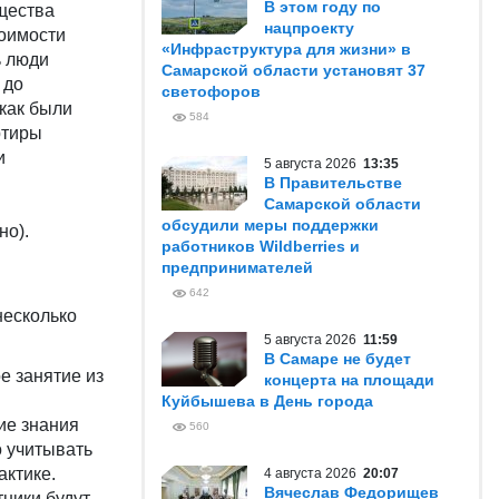
В этом году по
щества
нацпроекту
тоимости
«Инфраструктура для жизни» в
ь люди
Самарской области установят 37
 до
светофоров
 как были
584
ртиры
и
5 августа 2026
13:35
и
В Правительстве
Самарской области
обсудили меры поддержки
но).
работников Wildberries и
предпринимателей
642
несколько
5 августа 2026
11:59
В Самаре не будет
е занятие из
концерта на площади
Куйбышева в День города
ие знания
560
о учитывать
актике.
4 августа 2026
20:07
Вячеслав Федорищев
тники будут