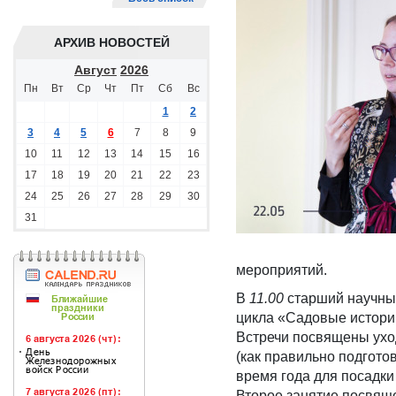
АРХИВ НОВОСТЕЙ
Август
2026
Пн
Вт
Ср
Чт
Пт
Сб
Вс
1
2
3
4
5
6
7
8
9
10
11
12
13
14
15
16
17
18
19
20
21
22
23
24
25
26
27
28
29
30
31
мероприятий.
В
11.00
старший научны
цикла «Садовые истории
Встречи посвящены уход
(как правильно подгото
время года для посадки 
Второе занятие посвяще