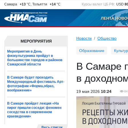
Самара
+13
°C, Тольятти
+14
°C
Курсы валют ЦБ РФ:
USD
8
ЛЕНТА НОВО
Новости
Общество
МЕРОПРИЯТИЯ
Образование
Культу
Мероприятия в День
физкультурника пройдут в
большинстве городов и районов
В Самаре 
Самарской области
в доходно
В Самаре будет проходить
Международный фестиваль Арт-
фотографии «Форма,образ,
воображение»
19 мая 2026
10:24
64
В Самаре пройдет лекция «На
пирог пришли соседи: феномен
соседства в современном
краеведении»
Весь список