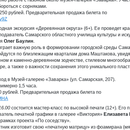
бороться с сорняками.
250 рублей. Предварительная продажа билета по
hv9Z
дная экскурсия «Деревянная округа» (6+). Ее проведет кра
еподаватель Самарского областного училища культуры и иску
ея
Олег Баулин
.
играет важную роль в формировании городской среды Сам
ройдутся по близлежащим кварталам дома Маштакова, увидя
нном и каменно-деревянном зодчестве, стилевом многообра
ре, а также о важности сохранения этого уникального плас
ход в Музей-галерею «Заварка» (ул. Самарская, 207).
имерно 1,5 часа.
0 рублей. Предварительная продажа билета по
eMHA
16.00
состоится мастер-класс по высокой печати (12+). Его 
ватель печатной графики в галерее «Виктория»
Елизавета 
рамках проекта «По соседству».
тник изготовит свою «печатную матрицу» из фоамирана (мя