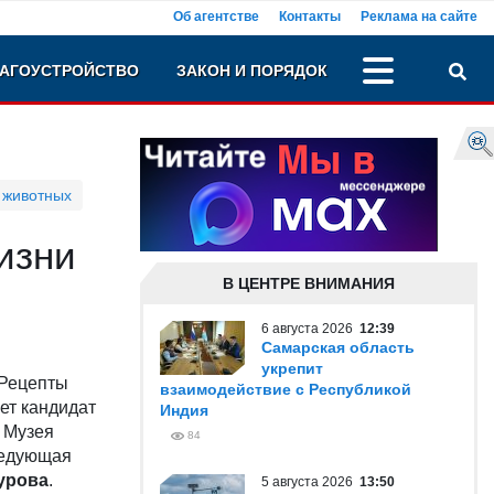
Об агентстве
Контакты
Реклама на сайте
АГОУСТРОЙСТВО
ЗАКОН И ПОРЯДОК
 животных
изни
В ЦЕНТРЕ ВНИМАНИЯ
6 августа 2026
12:39
Самарская область
укрепит
«Рецепты
взаимодействие с Республикой
ет кандидат
Индия
а Музея
84
ведующая
урова
.
5 августа 2026
13:50