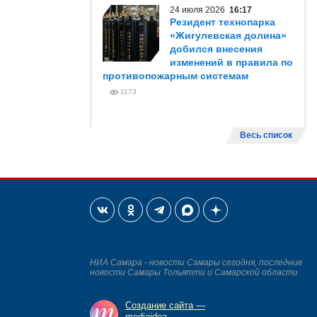
24 июля 2026
16:17
Резидент технопарка
«Жигулевская долина»
добился внесения
изменений в правила по
противопожарным системам
1173
Весь список
НИА Самара - новости Самары сегодня, последние
новости Самары Тольятти и Самарской области
Создание сайта —
mediaidea