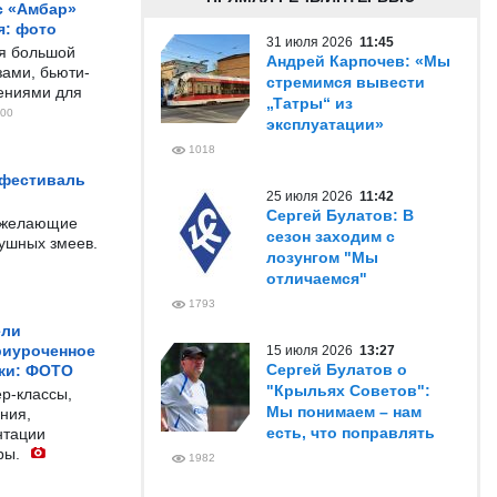
с «Амбар»
я: фото
31 июля 2026
11:45
ся большой
Андрей Карпочев: «Мы
ами, бьюти-
стремимся вывести
чениями для
„Татры“ из
00
эксплуатации»
1018
 фестиваль
25 июля 2026
11:42
Сергей Булатов: В
е желающие
сезон заходим с
душных змеев.
лозунгом "Мы
отличаемся"
1793
ели
риуроченное
15 июля 2026
13:27
Сергей Булатов о
жи: ФОТО
"Крыльях Советов":
р-классы,
Мы понимаем – нам
ния,
есть, что поправлять
нтации
ры.
1982