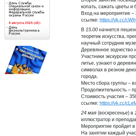
копать, сажать цветы и 
Вход на мероприятие – 
ссылке:
https://vk.cc/cW
В
15.00
начнется пешехо
теоретик искусства, пр
научный сотрудник муз
Деревянное зодчество 
Участники экскурсии п
литье, узнают о деревя
символах в резном деко
города.
Место сбора группы – в
Продолжительность – пр
Стоимость участия – 35
ссылке:
https://vk.cc/cL
24 мая
(воскресенье) в
иллюстратор и препода
Мероприятие пройдет в 
На занятии каждый учас