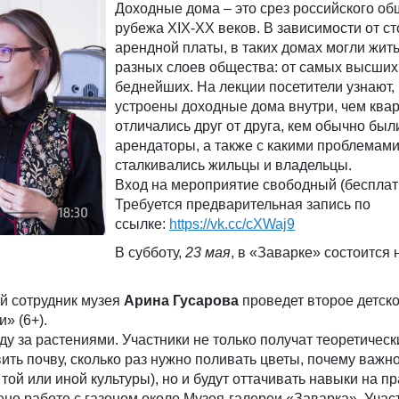
Доходные дома – это срез российского об
рубежа XIX-XX веков. В зависимости от с
арендной платы, в таких домах могли жит
разных слоев общества: от самых высших
беднейших. На лекции посетители узнают,
устроены доходные дома внутри, чем ква
отличались друг от друга, кем обычно был
арендаторы, а также с какими проблемам
сталкивались жильцы и владельцы.
Вход на мероприятие свободный (бесплат
Требуется предварительная запись по
ссылке:
https://vk.cc/cXWaj9
В субботу,
23 мая
, в «Заварке» состоится 
й сотрудник музея
Арина Гусарова
проведет второе детско
» (6+).
у за растениями. Участники не только получат теоретическ
вить почву, сколько раз нужно поливать цветы, почему важн
той или иной культуры), но и будут оттачивать навыки на пр
но работе с газоном около Музея-галереи «Заварка». Учас