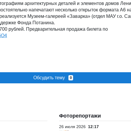
отографиям архитектурных деталей и элементов домов Лени
мостоятельно напечатают несколько открыток формата А6 н
реализуется Музеем-галереей «Заварка» (отдел МАУ г.о. С
ддержке Фонда Потанина.
700 рублей. Предварительная продажа билета по
h6O4
Обсудить тему
0
Фоторепортажи
26 июля 2026
12:17