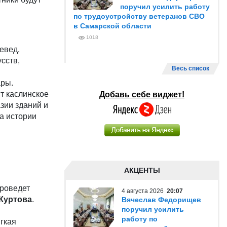
поручил усилить работу
по трудоустройству ветеранов СВО
в Самарской области
1018
евед,
сств,
Весь список
ары.
т каслинское
Добавь себе виджет!
зии зданий и
та истории
АКЦЕНТЫ
проведет
4 августа 2026
20:07
Куртова
.
Вячеслав Федорищев
поручил усилить
работу по
гкая