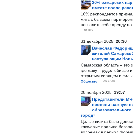
20% самарских па
вместе после расс
10% респондентов призна
жить с бывшим партнером и
позволить себе аренду по
827
31 декабря 2025
20:30
Вячеслав Федорищ
жителей Самарской
наступающим Нов
Самарская область – это 
где живут трудолюбивые и
открытым сердцем и силь
Общество
2649
28 ноября 2025
19:57
Представители МЧ
провели важную вс
образовательного
город»
Целью визита было донес
ключевые правила безопа
водоемах в период форми