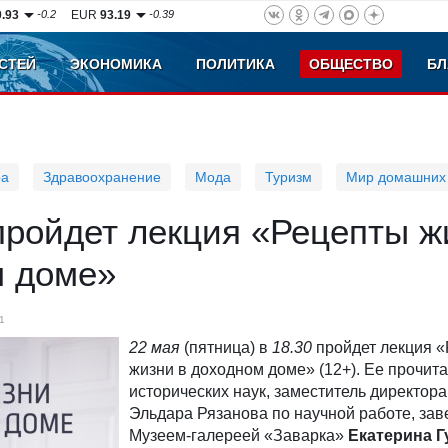
0.93
-0.2
EUR
93.19
-0.39
СТЕЙ
ЭКОНОМИКА
ПОЛИТИКА
ОБЩЕСТВО
БЛ
ра
Здравоохранение
Мода
Туризм
Мир домашних
пройдет лекция «Рецепты ж
м доме»
1
22 мая
(пятница) в
18.30
пройдет лекция 
жизни в доходном доме» (12+). Ее прочита
исторических наук, заместитель директор
Эльдара Рязанова по научной работе, за
Музеем-галереей «Заварка»
Екатерина Г