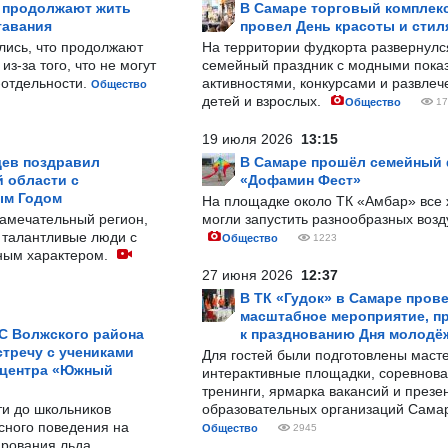
р продолжают жить
В Самаре торговый комплек
тавания
провел День красоты и стил
лись, что продолжают
На территории фудкорта развернул
з-за того, что не могут
семейный праздник с модными показ
-отдельности.
активностями, конкурсами и развле
Общество
детей и взрослых.
Общество
17
19 июля 2026
13:15
ев поздравил
В Самаре прошёл семейный
 области с
«Дофамин Фест»
ым Годом
На площадке около ТК «Амбар» вс
замечательный регион,
могли запустить разнообразных воз
 талантливые люди с
Общество
1223
ным характером.
27 июня 2026
12:37
В ТК «Гудок» в Самаре пров
масштабное мероприятие, п
С Волжского района
к празднованию Дня молодё
тречу с учениками
Для гостей были подготовлены масте
 центра «Южный
интерактивные площадки, соревнова
тренинги, ярмарка вакансий и презе
ти до школьников
образовательных организаций Сама
сного поведения на
Общество
2945
рования льда.