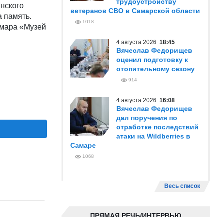
трудоустройству
нского
ветеранов СВО в Самарской области
а память.
1018
амара «Музей
4 августа 2026
18:45
Вячеслав Федорищев
оценил подготовку к
отопительному сезону
914
4 августа 2026
16:08
Вячеслав Федорищев
дал поручения по
отработке последствий
атаки на Wildberries в
Самаре
1068
Весь список
ПРЯМАЯ РЕЧЬ/ИНТЕРВЬЮ