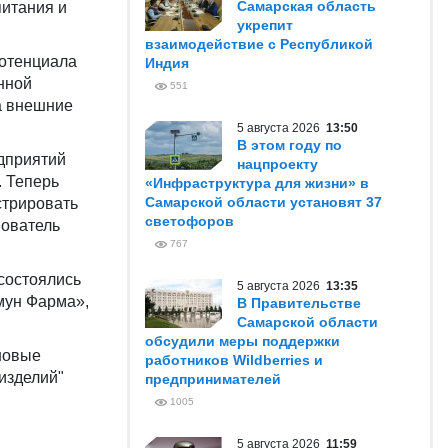
Самарская область
питания и
укрепит
взаимодействие с Республикой
потенциала
Индия
нной
551
а внешние
5 августа 2026
13:50
В этом году по
дприятий
нацпроекту
. Теперь
«Инфраструктура для жизни» в
Самарской области установят 37
стрировать
светофоров
нователь
767
состоялись
5 августа 2026
13:35
мун Фарма»,
В Правительстве
Самарской области
обсудили меры поддержки
новые
работников Wildberries и
изделий"
предпринимателей
1005
5 августа 2026
11:59