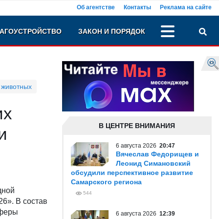
Об агентстве
Контакты
Реклама на сайте
АГОУСТРОЙСТВО
ЗАКОН И ПОРЯДОК
 животных
их
В ЦЕНТРЕ ВНИМАНИЯ
и
6 августа 2026
20:47
Вячеслав Федорищев и
Леонид Симановский
обсудили перспективное развитие
Самарского региона
дной
544
6». В состав
сферы
6 августа 2026
12:39