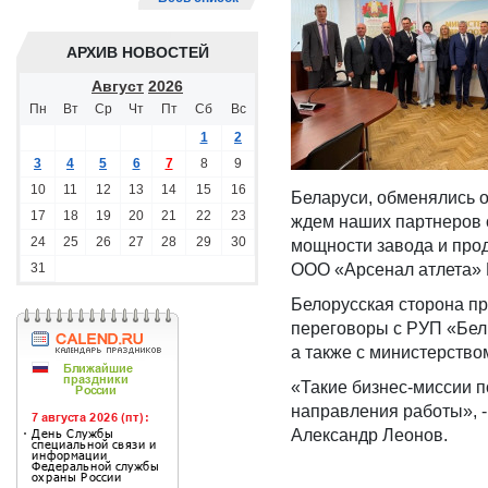
АРХИВ НОВОСТЕЙ
Август
2026
Пн
Вт
Ср
Чт
Пт
Сб
Вс
1
2
3
4
5
6
7
8
9
10
11
12
13
14
15
16
Беларуси, обменялись о
17
18
19
20
21
22
23
ждем наших партнеров 
24
25
26
27
28
29
30
мощности завода и прод
31
ООО «Арсенал атлета» 
Белорусская сторона п
переговоры с РУП «Бе
а также с министерство
«Такие бизнес-миссии 
направления работы», 
Александр Леонов.