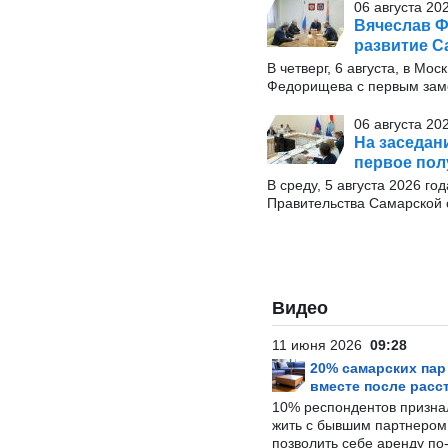
06 августа 20
Вячеслав Ф
развитие С
В четверг, 6 августа, в М
Федорищева с первым заме
06 августа 20
На заседан
первое пол
В среду, 5 августа 2026 г
Правительства Самарской 
Видео
11 июня 2026
09:28
20% самарских па
вместе после расс
10% респондентов призна
жить с бывшим партнером и
позволить себе аренду по