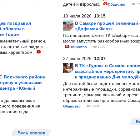
детей и взрослых.
Общество
17
19 июля 2026
13:15
ев поздравил
В Самаре прошёл семейный
 области с
«Дофамин Фест»
ым Годом
На площадке около ТК «Амбар» вс
замечательный регион,
могли запустить разнообразных воз
 талантливые люди с
Общество
1239
ным характером.
27 июня 2026
12:37
В ТК «Гудок» в Самаре пров
масштабное мероприятие, п
С Волжского района
к празднованию Дня молодё
тречу с учениками
Для гостей были подготовлены масте
 центра «Южный
интерактивные площадки, соревнова
тренинги, ярмарка вакансий и презе
ти до школьников
образовательных организаций Сама
сного поведения на
Общество
2960
рования льда.
В
Весь список