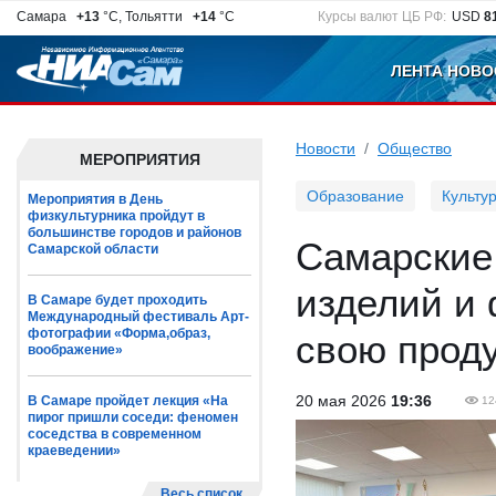
Самара
+13
°C, Тольятти
+14
°C
Курсы валют ЦБ РФ:
USD
8
ЛЕНТА НОВО
Новости
Общество
МЕРОПРИЯТИЯ
Образование
Культу
Мероприятия в День
физкультурника пройдут в
большинстве городов и районов
Самарские
Самарской области
изделий и
В Самаре будет проходить
Международный фестиваль Арт-
фотографии «Форма,образ,
свою прод
воображение»
20 мая 2026
19:36
В Самаре пройдет лекция «На
12
пирог пришли соседи: феномен
соседства в современном
краеведении»
Весь список