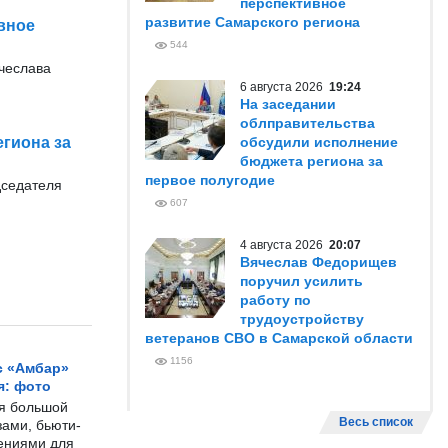
перспективное
развитие Самарского региона
вное
544
ячеслава
6 августа 2026
19:24
На заседании
облправительства
гиона за
обсудили исполнение
бюджета региона за
первое полугодие
дседателя
607
4 августа 2026
20:07
Вячеслав Федорищев
поручил усилить
работу по
трудоустройству
ветеранов СВО в Самарской области
1156
с «Амбар»
я: фото
ся большой
Весь список
ами, бьюти-
чениями для