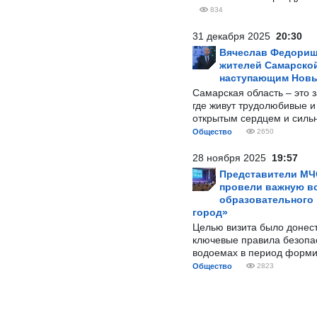
834
31 декабря 2025
20:30
Вячеслав Федорищ
жителей Самарской
наступающим Нов
Самарская область – это 
где живут трудолюбивые и
открытым сердцем и силь
Общество
2650
28 ноября 2025
19:57
Представители МЧ
провели важную вс
образовательного
город»
Целью визита было донес
ключевые правила безопа
водоемах в период форми
Общество
2823