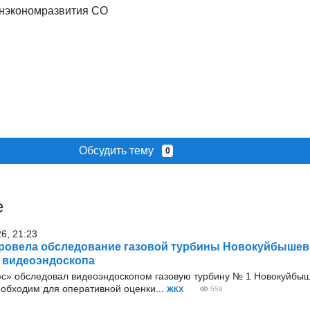
инэкономразвития СО
Обсудить тему
0
е
26, 21:23
ровела обследование газовой турбины Новокуйбышев
 видеоэндоскопа
с» обследовал видеоэндоскопом газовую турбину № 1 Новокуйбыш
еобходим для оперативной оценки...
ЖКХ
559