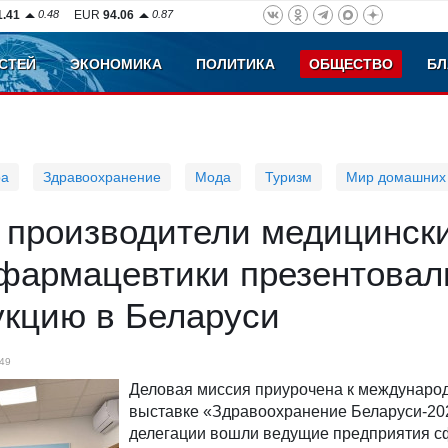
1.41
0.48
EUR
94.06
0.87
СТЕЙ
ЭКОНОМИКА
ПОЛИТИКА
ОБЩЕСТВО
БЛ
ра
Здравоохранение
Мода
Туризм
Мир домашних
 производители медицинск
 фармацевтики презентовал
укцию в Беларуси
49
Деловая миссия приурочена к междунаро
выставке «Здравоохранение Беларуси-202
делегации вошли ведущие предприятия 