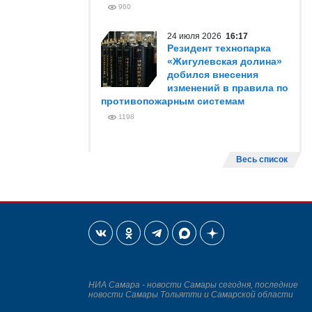
960
24 июля 2026
16:17
Резидент технопарка
«Жигулевская долина»
добился внесения
изменений в правила по
противопожарным системам
1198
Весь список
НИА Самара - новости Самары сегодня, последние
новости Самары Тольятти и Самарской области