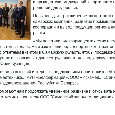
фармацевтики, медизделий, спортивного 
решений для здоровья.
Цель поездки – расширение экспортного 
самарских компаний, развитие промышле
кооперации и вывод продукции региона н
рынки.
«Мы посетили ряд фармацевтических пре
пытом с коллегами и заключили ряд экспортных контрактов
с ответным визитом в Самарскую область, чтобы продемон
олжить взаимовыгодное сотрудничество», - подчеркнул ос
Юрий Кузнецов.
роявила высокий интерес к предложениям производителей: 
лмедтехника», РУП «Белфармация», ООО «Искамед», «Сан
м здравоохранения Республики Беларусь.
помогают нам продолжать уверенное развитие и открывать 
- отметил основатель ООО "Самарский завода медицинских 