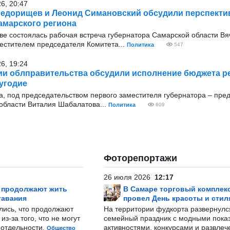
26, 20:47
едорищев и Леонид Симановский обсудили перспекти
амарского региона
оскве состоялась рабочая встреча губернатора Самарской области В
стителем председателя Комитета...
Политика
547
26, 19:24
ии облправительства обсудили исполнение бюджета ре
угодие
ода, под председательством первого заместителя губернатора – пре
области Виталия Шабалатова...
Политика
609
Фоторепортажи
26 июля 2026
12:17
р продолжают жить
В Самаре торговый комплек
тавания
провел День красоты и стил
лись, что продолжают
На территории фудкорта развернул
з-за того, что не могут
семейный праздник с модными показ
-отдельности.
активностями, конкурсами и развле
Общество