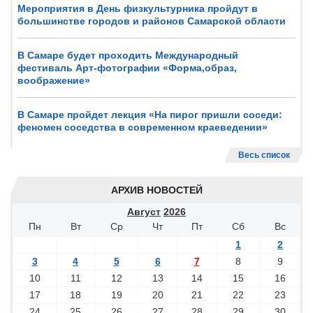
Мероприятия в День физкультурника пройдут в
большинстве городов и районов Самарской области
В Самаре будет проходить Международный
фестиваль Арт-фотографии «Форма,образ,
воображение»
В Самаре пройдет лекция «На пирог пришли соседи:
феномен соседства в современном краеведении»
Весь список
АРХИВ НОВОСТЕЙ
Август
2026
Пн
Вт
Ср
Чт
Пт
Сб
Вс
1
2
3
4
5
6
7
8
9
10
11
12
13
14
15
16
17
18
19
20
21
22
23
24
25
26
27
28
29
30