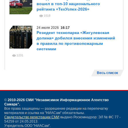
вошел в топ-10 национального
рейтинга «ТехУспех-2026»
1016
24 июля 2026
16:17
Резидент технопарка «Жигулевская
долина» добился внесения изменений
в правила по противопожарным
системам
1231
Весь список
©
2010-2026 СМИ
"Независимое Информационное Агентство
Самара"
.
Все права защищены — разрешение редакции на перепечатку
материалов и ссылка на "НИАСам" обязательны.
Свидетельство регистрации СМИ
выдано Роскомнадзор: ЭЛ № ФС 77 -
54259 от 24.05.2013.
Учредитель ООО "НИАСам".