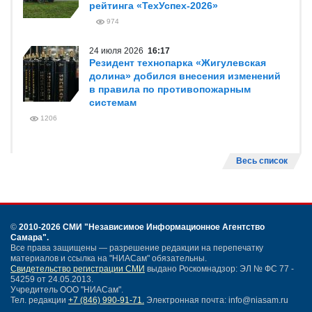
рейтинга «ТехУспех-2026»
974
24 июля 2026
16:17
Резидент технопарка «Жигулевская
долина» добился внесения изменений
в правила по противопожарным
системам
1206
Весь список
©
2010-2026 СМИ
"Независимое Информационное Агентство
Самара"
.
Все права защищены — разрешение редакции на перепечатку
материалов и ссылка на "НИАСам" обязательны.
Свидетельство регистрации СМИ
выдано Роскомнадзор: ЭЛ № ФС 77 -
54259 от 24.05.2013.
Учредитель ООО "НИАСам".
Тел. редакции
+7 (846) 990-91-71.
Электронная почта: info@niasam.ru