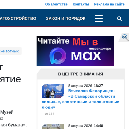
Об агентстве
Контакты
Реклама на сайте
АГОУСТРОЙСТВО
ЗАКОН И ПОРЯДОК
 животных
т
В ЦЕНТРЕ ВНИМАНИЯ
нятие
8 августа 2026
18:27
Вячеслав Федорищев:
«В Самарской области
сильные, спортивные и талантливые
люди»
 Музей
184
на
ная бумага».
8 августа 2026
14:48