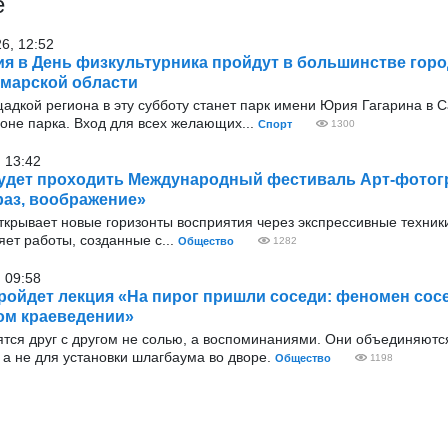
е
26, 12:52
я в День физкультурника пройдут в большинстве горо
марской области
адкой региона в эту субботу станет парк имени Юрия Гагарина в 
оне парка. Вход для всех желающих...
Спорт
1300
 13:42
удет проходить Международный фестиваль Арт-фото
аз, воображение»
ткрывает новые горизонты восприятия через экспрессивные техник
ет работы, созданные с...
Общество
1282
 09:58
ройдет лекция «На пирог пришли соседи: феномен сос
ом краеведении»
ятся друг с другом не солью, а воспоминаниями. Они объединяютс
а не для установки шлагбаума во дворе.
Общество
1198