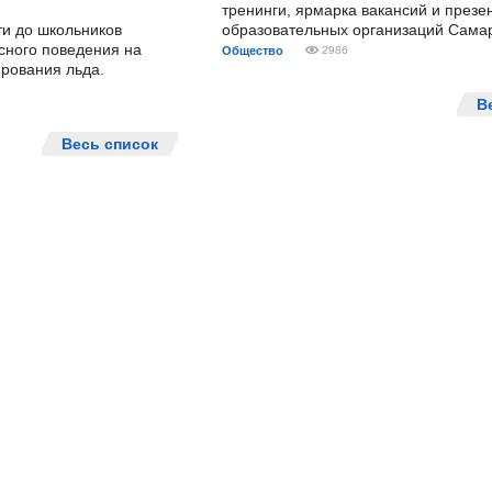
тренинги, ярмарка вакансий и презе
ти до школьников
образовательных организаций Сама
сного поведения на
Общество
2986
рования льда.
В
Весь список