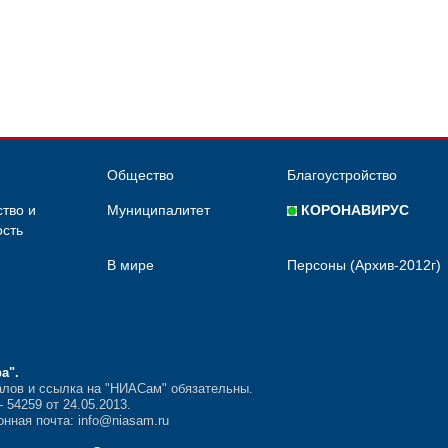
Общество
Благоустройство
тво и
Муниципалитет
КОРОНАВИРУС
сть
В мире
Персоны (Архив-2012г)
ра"
.
лов и ссылка на "НИАСам" обязательны.
54259 от 24.05.2013.
нная почта: info@niasam.ru