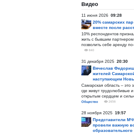
Видео
11 июня 2026
09:28
20% самарских па
вместе после расс
10% респондентов призна
жить с бывшим партнером и
позволить себе аренду по
840
31 декабря 2025
20:30
Вячеслав Федорищ
жителей Самарской
наступающим Нов
Самарская область – это 
где живут трудолюбивые и
открытым сердцем и силь
Общество
2656
28 ноября 2025
19:57
Представители МЧ
провели важную вс
образовательного