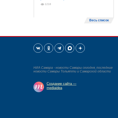
1218
Весь список
НИА Самара - новости Самары сегодня, последние
новости Самары Тольятти и Самарской области
Создание сайта —
mediaidea