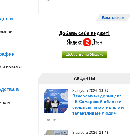
Весь список
дов и
Самаре.
Добавь себе виджет!
графии
и и приемы
АКЦЕНТЫ
едства в
8 августа 2026
18:27
Вячеслав Федорищев:
«В Самарской области
я для
сильные, спортивные и
талантливые люди»
196
8 августа 2026
14:48