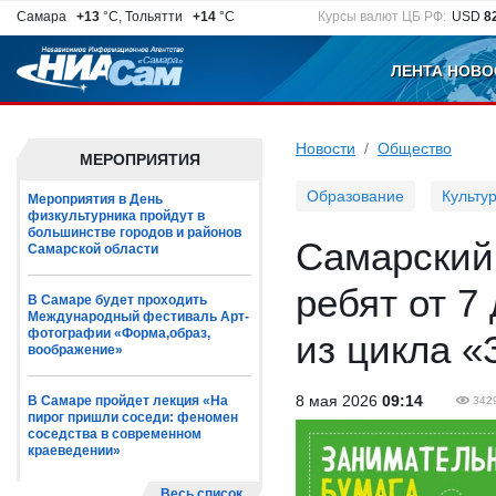
Самара
+13
°C, Тольятти
+14
°C
Курсы валют ЦБ РФ:
USD
8
ЛЕНТА НОВО
Новости
Общество
МЕРОПРИЯТИЯ
Образование
Культу
Мероприятия в День
физкультурника пройдут в
большинстве городов и районов
Самарский
Самарской области
ребят от 7
В Самаре будет проходить
Международный фестиваль Арт-
фотографии «Форма,образ,
из цикла «
воображение»
8 мая 2026
09:14
В Самаре пройдет лекция «На
342
пирог пришли соседи: феномен
соседства в современном
краеведении»
Весь список