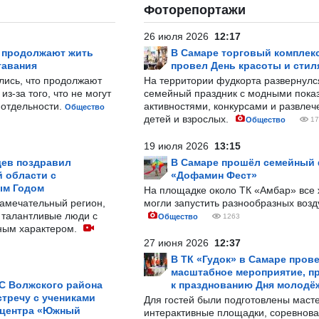
Фоторепортажи
26 июля 2026
12:17
р продолжают жить
В Самаре торговый комплек
тавания
провел День красоты и стил
лись, что продолжают
На территории фудкорта развернул
з-за того, что не могут
семейный праздник с модными показ
-отдельности.
активностями, конкурсами и развле
Общество
детей и взрослых.
Общество
17
19 июля 2026
13:15
ев поздравил
В Самаре прошёл семейный
 области с
«Дофамин Фест»
ым Годом
На площадке около ТК «Амбар» вс
замечательный регион,
могли запустить разнообразных воз
 талантливые люди с
Общество
1263
ным характером.
27 июня 2026
12:37
В ТК «Гудок» в Самаре пров
масштабное мероприятие, п
С Волжского района
к празднованию Дня молодё
тречу с учениками
Для гостей были подготовлены масте
 центра «Южный
интерактивные площадки, соревнова