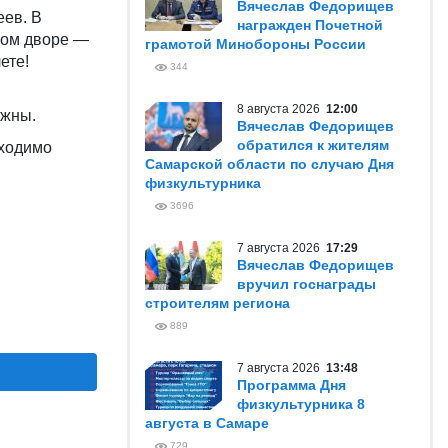
Вячеслав Федорищев
еев. В
награжден Почетной
ном дворе —
грамотой Минобороны России
лете!
344
8 августа 2026
12:00
ужны.
Вячеслав Федорищев
обратился к жителям
бходимо
Самарской области по случаю Дня
физкультурника
3696
7 августа 2026
17:29
Вячеслав Федорищев
вручил госнаграды
строителям региона
889
7 августа 2026
13:48
Программа Дня
физкультурника 8
августа в Самаре
729