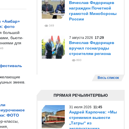
Вячеслав Федорищев
награжден Почетной
грамотой Минобороны
России
с «Амбар»
349
я: фото
ся большой
ами, бьюти-
7 августа 2026
17:29
Вячеслав Федорищев
чениями для
вручил госнаграды
46
строителям региона
893
 фестиваль
е желающие
Весь список
душных змеев.
ПРЯМАЯ РЕЧЬ/ИНТЕРВЬЮ
ели
31 июля 2026
11:45
риуроченное
Андрей Карпочев: «Мы
жи: ФОТО
стремимся вывести
р-классы,
„Татры“ из
ния,
эксплуатации»