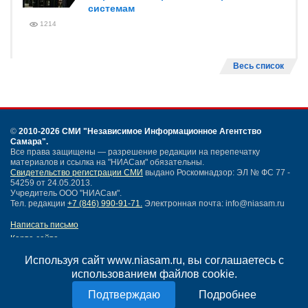
системам
1214
Весь список
©
2010-2026 СМИ
"Независимое Информационное Агентство
Самара"
.
Все права защищены — разрешение редакции на перепечатку
материалов и ссылка на "НИАСам" обязательны.
Свидетельство регистрации СМИ
выдано Роскомнадзор: ЭЛ № ФС 77 -
54259 от 24.05.2013.
Учредитель ООО "НИАСам".
Тел. редакции
+7 (846) 990-91-71.
Электронная почта: info@niasam.ru
Написать письмо
Карта сайта
Нашли ошибку?
Используя сайт www.niasam.ru, вы соглашаетесь с
Политика конфиденциальности
использованием файлов cookie.
Согласие на обработку персональных данных
18+
Подробнее