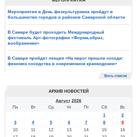
МЕРОПРИЯТИЯ
Мероприятия в День физкультурника пройдут в
большинстве городов и районов Самарской области
В Самаре будет проходить Международный
фестиваль Арт-фотографии «Форма,образ,
воображение»
В Самаре пройдет лекция «На пирог пришли соседи:
феномен соседства в современном краеведении»
Весь список
АРХИВ НОВОСТЕЙ
Август
2026
Пн
Вт
Ср
Чт
Пт
Сб
Вс
1
2
3
4
5
6
7
8
9
10
11
12
13
14
15
16