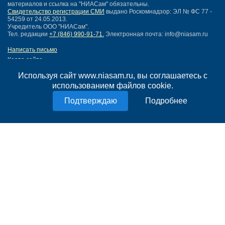
материалов и ссылка на "НИАСам" обязательны.
Свидетельство регистрации СМИ
выдано Роскомнадзор: ЭЛ № ФС 77 -
54259 от 24.05.2013.
Учредитель ООО "НИАСам".
Тел. редакции
+7 (846) 990-91-71.
Электронная почта: info@niasam.ru
Написать письмо
Карта сайта
Нашли ошибку?
Используя сайт www.niasam.ru, вы соглашаетесь с
Политика конфиденциальности
использованием файлов cookie.
Согласие на обработку персональных данных
18+
Подробнее
НИА Самара - новости Самары сегодня, последние новости Самары
Тольятти и Самарской области
Создание сайта —
mediaidea