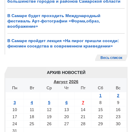
большинстве городов и районов Самарской области
В Самаре будет проходить Международный
фестиваль Арт-фотографии «Форма,образ,
воображение»
В Самаре пройдет лекция «На пирог пришли соседи:
феномен соседства в современном краеведении»
Весь список
АРХИВ НОВОСТЕЙ
Август
2026
Пн
Вт
Ср
Чт
Пт
Сб
Вс
1
2
3
4
5
6
7
8
9
10
11
12
13
14
15
16
17
18
19
20
21
22
23
24
25
26
27
28
29
30
31