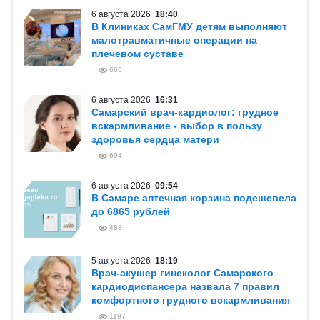
6 августа 2026
18:40
В Клиниках СамГМУ детям выполняют
малотравматичные операции на
плечевом суставе
666
6 августа 2026
16:31
Самарский врач-кардиолог: грудное
вскармливание - выбор в пользу
здоровья сердца матери
694
6 августа 2026
09:54
В Самаре аптечная корзина подешевела
до 6865 рублей
488
5 августа 2026
18:19
Врач-акушер гинеколог Самарского
кардиодиспансера назвала 7 правил
комфортного грудного вскармливания
1197