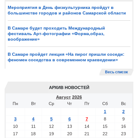
Мероприятия в День физкультурника пройдут в
большинстве городов и районов Самарской области
В Самаре будет проходить Международный
фестиваль Арт-фотографии «Форма,образ,
воображение»
В Самаре пройдет лекция «На пирог пришли соседи:
феномен соседства в современном краеведении»
Весь список
АРХИВ НОВОСТЕЙ
Август
2026
Пн
Вт
Ср
Чт
Пт
Сб
Вс
1
2
3
4
5
6
7
8
9
10
11
12
13
14
15
16
17
18
19
20
21
22
23