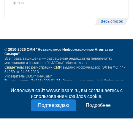
1175
Весь список
©
2010-2026 СМИ
"Независимое Информационное Агентство
Самара"
.
Все права защищены — разрешение редакции на перепечатку
материалов и ссылка на "НИАСам" обязательны.
Свидетельство регистрации СМИ
выдано Роскомнадзор: ЭЛ № ФС 77 -
54259 от 24.05.2013.
Учредитель ООО "НИАСам".
Тел. редакции
+7 (846) 990-91-71.
Электронная почта: info@niasam.ru
Написать письмо
Используя сайт www.niasam.ru, вы соглашаетесь с
Карта сайта
использованием файлов cookie.
Нашли ошибку?
Подробнее
Политика конфиденциальности
Согласие на обработку персональных данных
18+