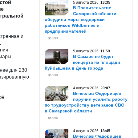
истой
5 августа 2026
13:35
В Правительстве
ие
Самарской области
нтральной
обсудили меры поддержки
работников Wildberries и
предпринимателей
стренная и
593
,
ения
5 августа 2026
11:59
мары.
В Самаре не будет
концерта на площади
Куйбышева в День города
нее для 230
530
лизированную
4 августа 2026
20:07
Вячеслав Федорищев
сё
поручил усилить работу
по трудоустройству ветеранов СВО
в Самарской области
996
4 августа 2026
18:45
Вячеслав Федорищев