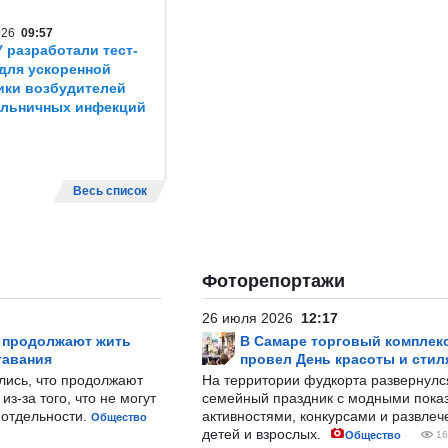
2026
09:57
 разработали тест-
для ускоренной
ики возбудителей
ольничных инфекций
Весь список
Фоторепортажи
26 июля 2026
12:17
р продолжают жить
В Самаре торговый комплек
тавания
провел День красоты и стил
лись, что продолжают
На территории фудкорта развернул
з-за того, что не могут
семейный праздник с модными показ
-отдельности.
активностями, конкурсами и развле
Общество
детей и взрослых.
Общество
16