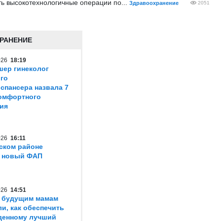
ь высокотехнологичные операции по...
Здравоохранение
2051
РАНЕНИЕ
2026
18:19
шер гинеколог
го
спансера назвала 7
омфортного
ия
2026
16:11
ском районе
т новый ФАП
2026
14:51
 будущим мамам
ли, как обеспечить
денному лучший