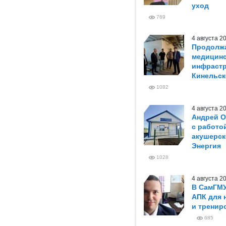
уход
769
4 августа 
Продолжа
медицин
инфрастр
Кинельск
1082
4 августа 
Андрей О
с работо
акушерск
Энергия
1028
4 августа 
В СамГМ
АПК для 
и тренир
685