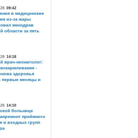
2026
09:42
ения в медицинские
ия из-за жары
овал минздрав
й области за пять
2026
14:18
й врач-неонатолог:
 вскармливание -
снова здоровья
в первые месяцы и
2026
14:10
ской больнице
капремонт приёмного
я и входных групп
ра