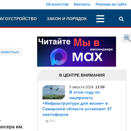
Об агентстве
Контакты
Реклама на сайте
АГОУСТРОЙСТВО
ЗАКОН И ПОРЯДОК
 животных
В ЦЕНТРЕ ВНИМАНИЯ
5 августа 2026
13:50
В этом году по
нацпроекту
«Инфраструктура для жизни» в
Самарской области установят 37
светофоров
о
553
ансера им.