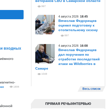
ветеранов СВО в Самарской области
997
4 августа 2026
18:45
Вячеслав Федорищев
оценил подготовку к
отопительному сезону
897
4 августа 2026
16:08
 и входных
Вячеслав Федорищев
дал поручения по
риёмного
отработке последствий
атаки на Wildberries в
Самаре
1048
магнитно-
ние
1806
Весь список
ПРЯМАЯ РЕЧЬ/ИНТЕРВЬЮ
айонной