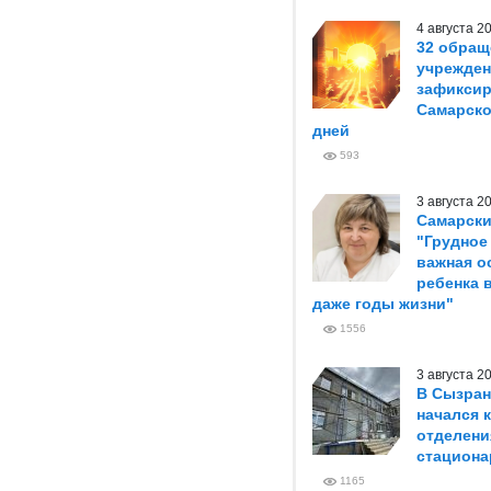
4 августа 
32 обращ
учрежден
зафиксир
Самарско
дней
593
3 августа 
Самарски
"Грудное
важная о
ребенка 
даже годы жизни"
1556
3 августа 
В Сызран
начался 
отделени
стациона
1165