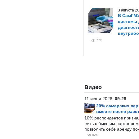
3 августа 
В СамГМУ
системы 
диагност
внутриб
772
Видео
11 июня 2026
09:28
20% самарских па
вместе после расс
10% респондентов призна
жить с бывшим партнером и
позволить себе аренду по
826