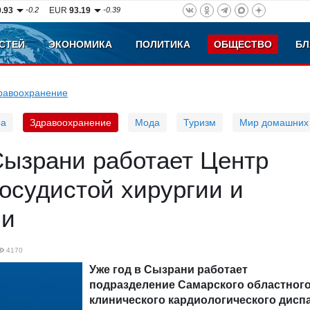
0.93
-0.2
EUR
93.19
-0.39
СТЕЙ
ЭКОНОМИКА
ПОЛИТИКА
ОБЩЕСТВО
БЛ
равоохранение
ра
Здравоохранение
Мода
Туризм
Мир домашних
Сызрани работает Центр
осудистой хирургии и
ии
4170
Уже год в Сызрани работает
подразделение Самарского областног
клинического кардиологического дисп