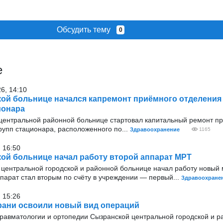
Обсудить тему
0
е
26, 14:10
ой больнице начался капремонт приёмного отделения
ионара
 центральной районной больнице стартовал капитальный ремонт п
рупп стационара, расположенного по...
Здравоохранение
1165
 16:50
ой больнице начал работу второй аппарат МРТ
 центральной городской и районной больнице начал работу новый 
парат стал вторым по счёту в учреждении — первый...
Здравоохране
 15:26
ани освоили новый вид операций
травматологии и ортопедии Сызранской центральной городской и р