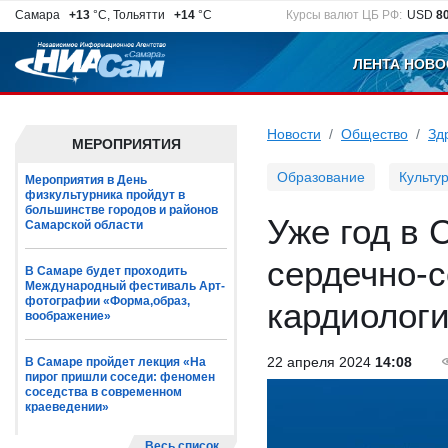
Самара
+13
°C, Тольятти
+14
°C
Курсы валют ЦБ РФ:
USD
8
ЛЕНТА НОВО
Новости
Общество
Зд
МЕРОПРИЯТИЯ
Образование
Культу
Мероприятия в День
физкультурника пройдут в
большинстве городов и районов
Уже год в 
Самарской области
сердечно-с
В Самаре будет проходить
Международный фестиваль Арт-
фотографии «Форма,образ,
кардиолог
воображение»
22 апреля 2024
14:08
В Самаре пройдет лекция «На
пирог пришли соседи: феномен
соседства в современном
краеведении»
Весь список