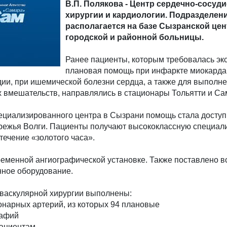
В.П. Полякова - Центр сердечно-сосуд
хирургии и кардиологии. Подразделен
располагается на базе Сызранской це
городской и районной больницы.
Ранее пациенты, которым требовалась эк
плановая помощь при инфаркте миокарда
ии, при ишемической болезни сердца, а также для выполн
 вмешательств, направлялись в стационары Тольятти и Са
ециализированного центра в Сызрани помощь стала доступ
режья Волги. Пациенты получают высококлассную специа
ечение «золотого часа».
ременной ангиографической установке. Также поставлено в
ное оборудование.
оваскулярной хирургии выполнены:
онарных артерий, из которых 94 плановые
рафий
пациентам