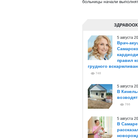
больницы начали выполнят
ЗДРАВООХ
5 августа 
Врач-аку
Самарско
кардиоди
правил к
грудного вскармливан
748
5 августа 
В Кинель
возводя
766
5 августа 
В Самаре
рассказа
новорож