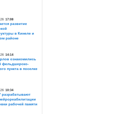
2026
17:08
ется развитие
ской
уктуры в Кинеле и
ом районе
2026
14:14
рлов ознакомились
й фельдшерско-
ого пункта в поселке
2026
10:34
У разрабатывают
нейрореабилитации
овки рабочей памяти