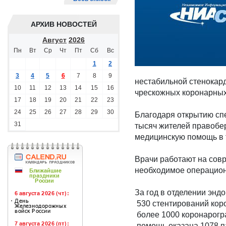
АРХИВ НОВОСТЕЙ
Август
2026
Пн
Вт
Ср
Чт
Пт
Сб
Вс
1
2
3
4
5
6
7
8
9
нестабильной стенокард
10
11
12
13
14
15
16
чрескожных коронарных
17
18
19
20
21
22
23
24
25
26
27
28
29
30
Благодаря открытию сп
31
тысяч жителей правобе
медицинскую помощь в т
Врачи работают на сов
необходимое операцион
За год в отделении энд
530 стентирований кор
более 1000 коронарог
помощь оказана 1078 