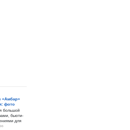
с «Амбар»
я: фото
ся большой
ами, бьюти-
чениями для
96